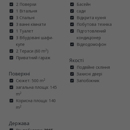
2 Поверхи
Басейн
1 Вітальня
сади
3 Спальні
Відкрита кухня
3 ванні кімнати
Побутова техніка
1 Туалет
Підготовлений
3 Вбудовані шафи-
кондиціонер
купе
Відеодомофон
2
2 Тераси (60 m
)
Приватний гараж
Якості
Подвійне скління
Поверхні
Захисні двері
2
Сюжет: 500 m
Запобіжник
загальна площа: 145
2
m
Корисна площа: 140
2
m
Держава