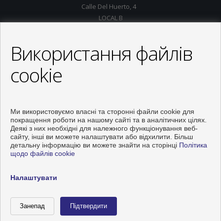
Calle Del Huerto, 4
LOCAL B
03181 Torrevieja (Alicante)
+34 626234943
Використання файлів
+34 966928738
info@inmo-api.net
cookie
Від Понеділок до П'ятниця : 10:00 - 14:00
Ми використовуємо власні та сторонні файли cookie для
покращення роботи на нашому сайті та в аналітичних цілях.
Деякі з них необхідні для належного функціонування веб-
сайту, інші ви можете налаштувати або відхилити. Більш
детальну інформацію ви можете знайти на сторінці
Політика
щодо файлів cookie
Налаштувати
Розроблено
Inmoenter
Список офісів
Зв'язатися