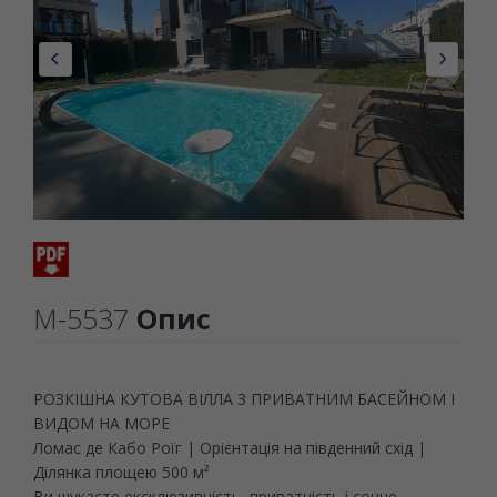
M-5537
Опис
РОЗКІШНА КУТОВА ВІЛЛА З ПРИВАТНИМ БАСЕЙНОМ І
ВИДОМ НА МОРЕ
Ломас де Кабо Роїг | Орієнтація на південний схід |
Ділянка площею 500 м²
Ви шукаєте ексклюзивність, приватність і сонце