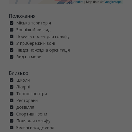
Leaflet
| Map data ©
GoogleMaps
Положення
Міська територія
Зовнішній вигляд
Поруч з полем для гольфу
У прибережній зоні
Південно-східна орієнтація
Вид на море
Близько
Школи
Лікарні
Торгові центри
Ресторани
Дозвілля
Спортивні зони
Поля для гольфу
Зелені насадження