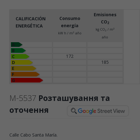
Emisiones
Consumo
CALIFICACIÓN
CO
2
energía
ENERGÉTICA
2
kg CO
/ m
2
2
kW h / m
año
año
A
B
172
C
185
D
E
F
G
M-5537
Розташування та
оточення
Calle Cabo Santa María.