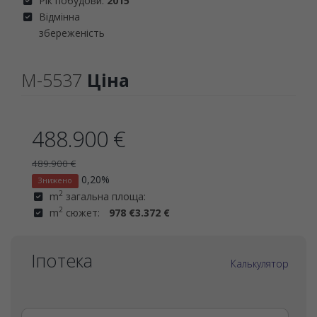
Рік побудови:
2015
Відмінна
збереженість
M-5537
Ціна
488.900 €
489.900 €
0,20%
Знижено
2
m
загальна площа:
2
m
сюжет:
978 €
3.372 €
Іпотека
Калькулятор