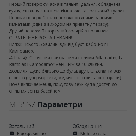
Перший поверх: сучасна вітальня-їдальня, обладнана
кухня, спальня з ванною кімнатою та гостьовий туалет.
Перший поверх: 2 спальні з відповідними ванними
кімнатами (одна з виходом на приватну терасу).
Другий поверх: Панорамний солярій з пральнею.
СТРАТЕГІЧНЕ РОЗТАШУВАННЯ:
Пляжі: Всього 5 хвилин їзди від бухт Кабо-Роїг і
Кампоамор.
⛳ Гольф: Оточений найкращими полями: Villamartin, Las
Ramblas і Campoamor менш ніж за 10 хвилин.
Дозвілля: Дуже близько до бульвару C.C. Zenia та всіх
сервісів (супермаркети, медичні центри та ресторани).
Вона включає меблі, побутову техніку та доступ до
спільних зон із басейном.
M-5537
Параметри
Загальний
Обладнання
Відокремлено
Мебльована