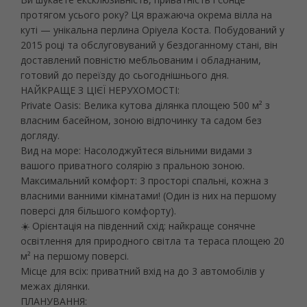
протягом усього року? Ця вражаюча окрема вілла на
куті — унікальна перлина Оріуела Коста. Побудований у
2015 році та обслуговуваний у бездоганному стані, він
доставлений повністю мебльованим і обладнаним,
готовий до переїзду до сьогоднішнього дня.
НАЙКРАЩЕ З ЦІЄЇ НЕРУХОМОСТІ:
Private Oasis: Велика кутова ділянка площею 500 м² з
власним басейном, зоною відпочинку та садом без
догляду.
Вид на море: Насолоджуйтеся вільними видами з
вашого приватного солярію з пральною зоною.
Максимальний комфорт: 3 просторі спальні, кожна з
власними ванними кімнатами! (Один із них на першому
поверсі для більшого комфорту).
☀️ Орієнтація на південний схід: найкраще сонячне
освітлення для природного світла та тераса площею 20
м² на першому поверсі.
Місце для всіх: приватний вхід на до 3 автомобілів у
межах ділянки.
ПЛАНУВАННЯ: