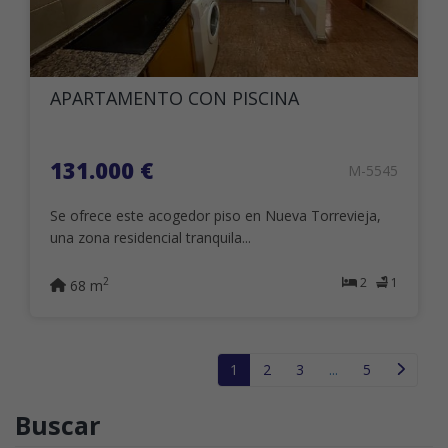
APARTAMENTO CON PISCINA
131.000 €
M-5545
Se ofrece este acogedor piso en Nueva Torrevieja,
una zona residencial tranquila...
2
1
2
68 m
1
2
3
...
5
Buscar