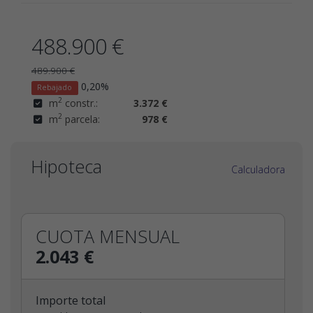
488.900 €
489.900 €
0,20%
Rebajado
2
m
constr.:
3.372 €
2
m
parcela:
978 €
Hipoteca
Calculadora
CUOTA MENSUAL
2.043 €
Importe total