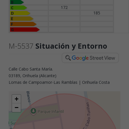
B
172
C
185
D
E
F
G
M-5537
Situación y Entorno
Calle Cabo Santa María.
03189, Orihuela (Alicante)
Lomas de Campoamor-Las Ramblas | Orihuela Costa
+
−