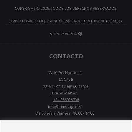
COPYRIGHT © 2026. TODOS LOS DERECHOS RESERVADOS.
AVISO LEGAL
|
POLÍTICA DE PRIVACIDAD
|
POLÍTICA DE COOKIES
VOLVER ARRIBA
CONTACTO
Calle Del Huerto, 4
LOCAL B
03181 Torrevieja (Alicante)
+34 626234943
+34 966928738
info@inmo-api.net
De Lunes a Viernes : 10:00 - 14:00