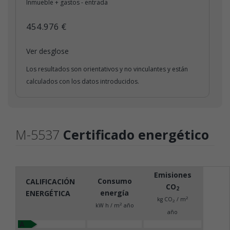
Inmueble + gastos - entrada
454.976 €
Ver desglose
Los resultados son orientativos y no vinculantes y están
calculados con los datos introducidos.
M-5537
Certificado energético
Emisiones
Consumo
CALIFICACIÓN
CO
2
energía
ENERGÉTICA
2
kg CO
/ m
2
2
kW h / m
año
año
A