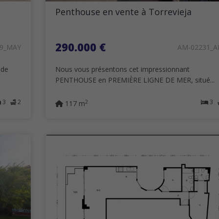
Penthouse en vente à Torrevieja
290.000 €
19_MAY
AM-02231_
 de
Nous vous présentons cet impressionnant
PENTHOUSE en PREMIÈRE LIGNE DE MER, situé...
3
2
3
2
117 m