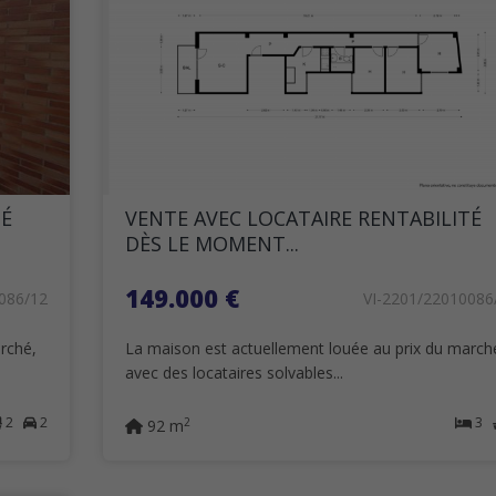
TÉ
VENTE AVEC LOCATAIRE RENTABILITÉ
DÈS LE MOMENT...
149.000 €
086/12
VI-2201/22010086
rché,
La maison est actuellement louée au prix du march
avec des locataires solvables...
2
2
3
2
92 m