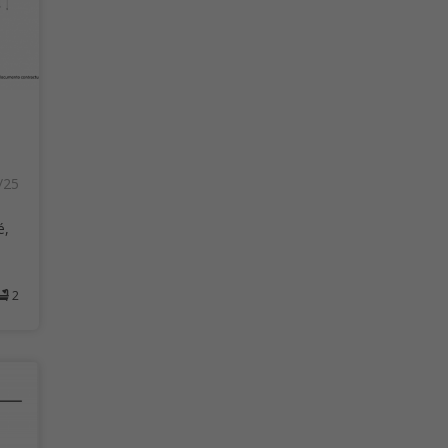
/25
é,
2