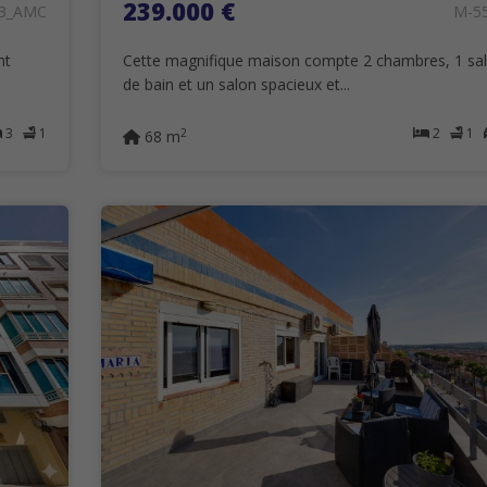
239.000 €
3_AMC
M-5
nt
Cette magnifique maison compte 2 chambres, 1 sal
de bain et un salon spacieux et...
3
1
2
1
2
68 m