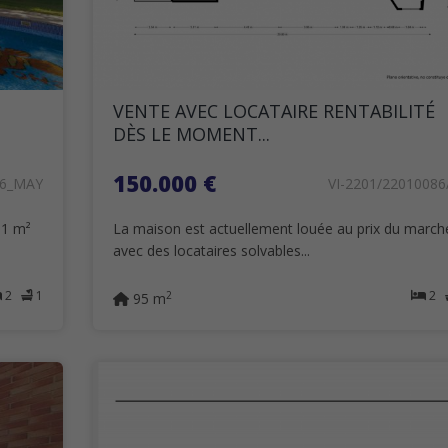
VENTE AVEC LOCATAIRE RENTABILITÉ
DÈS LE MOMENT...
150.000 €
36_MAY
VI-2201/22010086
61 m²
La maison est actuellement louée au prix du march
avec des locataires solvables...
2
1
2
2
95 m