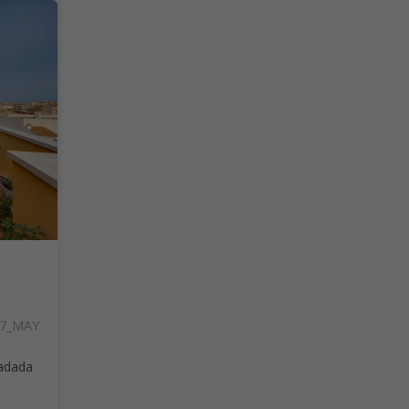
27_MAY
radada