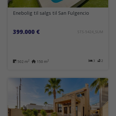
Enebolig til salgs til San Fulgencio
399.000 €
STS-5424_SUM
3
2
2
2
502 m
150 m