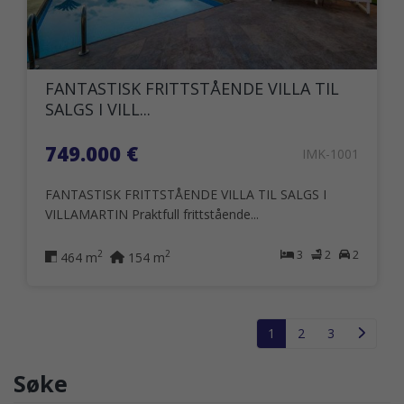
FANTASTISK FRITTSTÅENDE VILLA TIL
SALGS I VILL...
749.000 €
IMK-1001
FANTASTISK FRITTSTÅENDE VILLA TIL SALGS I
VILLAMARTIN Praktfull frittstående...
3
2
2
2
2
464 m
154 m
1
2
3
Søke