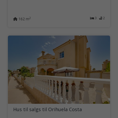
3
2
2
162 m
Hus til salgs til Orihuela Costa