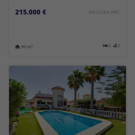
215.000 €
AM-02284_AMC
2
2
2
90 m