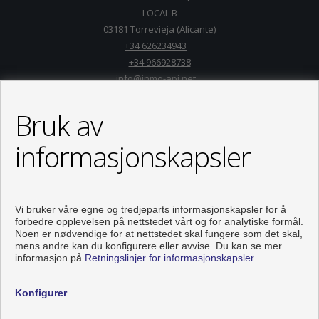
LOCAL B
03181 Torrevieja (Alicante)
+34 626234943
+34 966928738
info@inmo-api.net
Fra Mandag til Fredag : 10:00 - 14:00
Bruk av
informasjonskapsler
Vi bruker våre egne og tredjeparts informasjonskapsler for å
forbedre opplevelsen på nettstedet vårt og for analytiske formål.
Noen er nødvendige for at nettstedet skal fungere som det skal,
mens andre kan du konfigurere eller avvise. Du kan se mer
informasjon på
Retningslinjer for informasjonskapsler
Flats and houses for sale in Torrevieja
Konfigurer