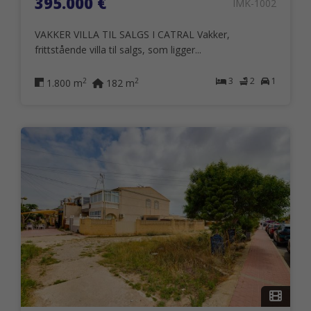
395.000 €
IMK-1002
VAKKER VILLA TIL SALGS I CATRAL Vakker,
frittstående villa til salgs, som ligger...
3
2
1
2
2
1.800 m
182 m