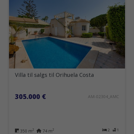
Villa til salgs til Orihuela Costa
305.000 €
AM-02304_AMC
2
1
2
2
350 m
74 m