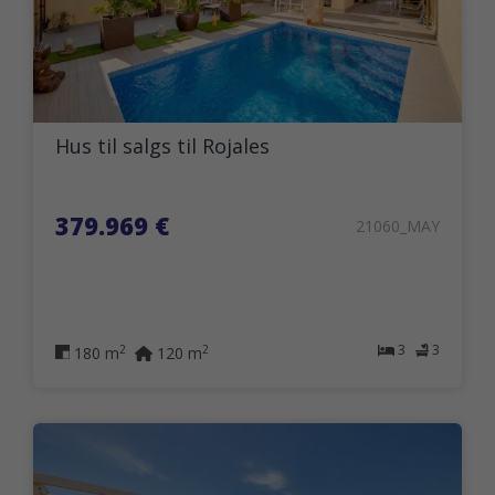
Hus til salgs til Rojales
379.969 €
21060_MAY
3
3
2
2
180 m
120 m