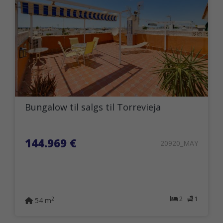
Bungalow til salgs til Torrevieja
144.969 €
20920_MAY
2
1
2
54 m