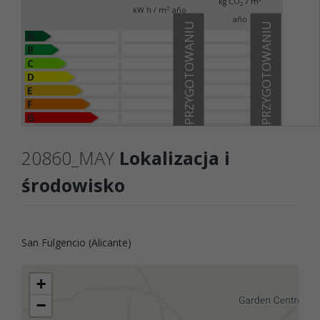
kg CO
/ m
2
2
kW h / m
año
año
W PRZYGOTOWANIU
W PRZYGOTOWANIU
A
B
C
D
E
F
G
20860_MAY
Lokalizacja i
środowisko
San Fulgencio (Alicante)
+
−