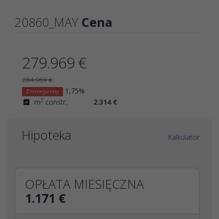
20860_MAY
Cena
279.969 €
284.969 €
1,75%
Zmniejszony
2
m
constr.:
2.314 €
Hipoteka
Kalkulator
OPŁATA MIESIĘCZNA
1.171 €