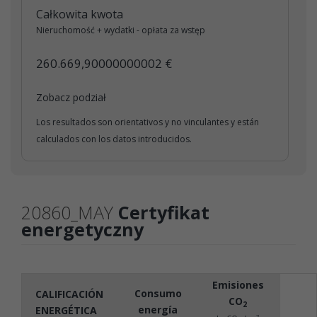
Całkowita kwota
Nieruchomość + wydatki - opłata za wstęp
260.669,90000000002 €
Zobacz podział
Los resultados son orientativos y no vinculantes y están
calculados con los datos introducidos.
20860_MAY
Certyfikat
energetyczny
Emisiones
Consumo
CALIFICACIÓN
CO
2
energía
ENERGÉTICA
2