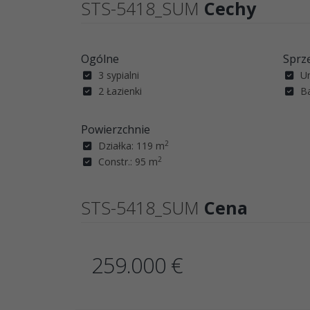
STS-5418_SUM
Cechy
Ogólne
Sprz
3 sypialni
U
2 Łazienki
B
Powierzchnie
2
Działka: 119 m
2
Constr.: 95 m
STS-5418_SUM
Cena
259.000 €