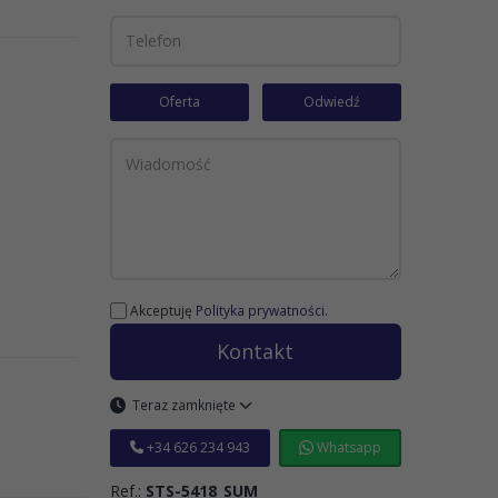
Oferta
Odwiedź
Akceptuję
Polityka prywatności
.
Kontakt
Teraz zamknięte
+34 626 234 943
Whatsapp
Ref.:
STS-5418_SUM