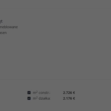
ęt
meblowane
asen
2
m
constr.:
2.726 €
2
m
działka:
2.176 €