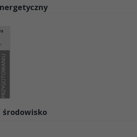
energetyczny
es
2
W PRZYGOTOWANIU
 i środowisko