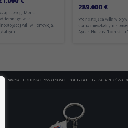
21.000 €
289.000 €
czuj esencję Morza
ódziemnego w tej
Wolnostojąca willa w pry
lnostojącej willi w Torrevieja,
domu mieszkalnym z bas
ytulnym...
Aguas Nuevas, Torrevieja T
TA PRAWNA
|
POLITYKA PRYWATNOŚCI
|
POLITYKA DOTYCZĄCA PLIKÓW CO