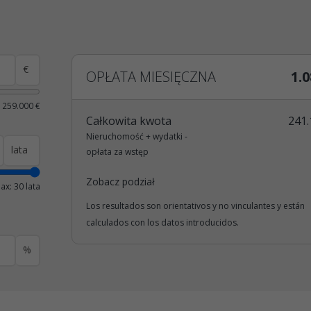
€
OPŁATA MIESIĘCZNA
1.0
 259.000 €
Całkowita kwota
241.
Nieruchomość + wydatki -
lata
opłata za wstęp
Zobacz podział
ax: 30 lata
Los resultados son orientativos y no vinculantes y están
calculados con los datos introducidos.
%