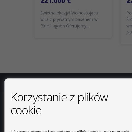
221.000 €
2
Świetna okazja! Wolnostojąca
Po
willa z prywatnym basenem w
Śr
Blue Lagoon Oferujemy...
wo
prz
COPYRIGHT © 2026. WSZELKIE PRAWA ZASTRZEŻONE.
NO
Korzystanie z plików
KONTAKT
cookie
Calle Del Huerto, 4
LOCAL B
Używamy własnych i zewnętrznych plików cookie, aby poprawić