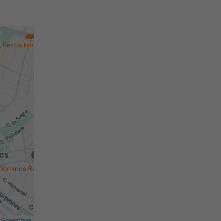
©
GoogleMaps