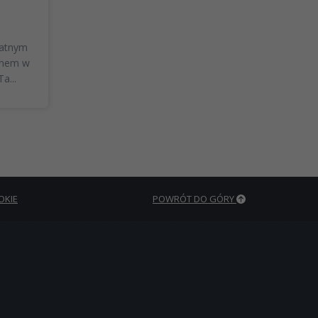
watnym
enem w
a...
OKIE
POWRÓT DO GÓRY