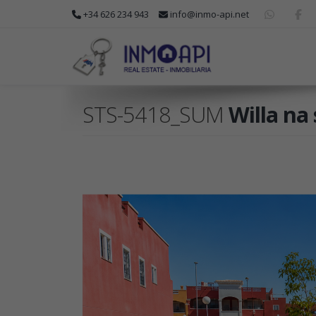
+34 626 234 943
info@inmo-api.net
STS-5418_SUM
Willa na