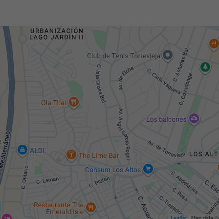
Leaflet
| Map data 