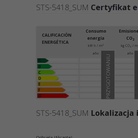
STS-5418_SUM
Certyfikat 
Consumo
Emision
CALIFICACIÓN
energía
CO
2
ENERGÉTICA
2
kW h / m
kg CO
/ m
2
año
año
W PRZYGOTOWANIU
A
B
C
D
E
F
G
STS-5418_SUM
Lokalizacja
Orihuela (Alicante)