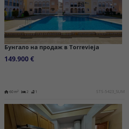
Бунгало на продаж в Torrevieja
149.900 €
STS-5423_SUM
2
60 m
2
1