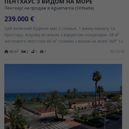
ПЕНТХАУС З ВИДОМ НА МОРЕ
Пентхаус на продаж в Aguamarina (Orihuela)
239.000 €
Цей величний будинок має 2 спальні, 1 ванну кімнату та
простору, яскраву вітальню з відкритою концепцією. 68 м²
житлового простору 60 м² солярію з видом на море 360° 12
м² гаража 8 м² приміщення для...
M-5548
2
68 m
2
1
1