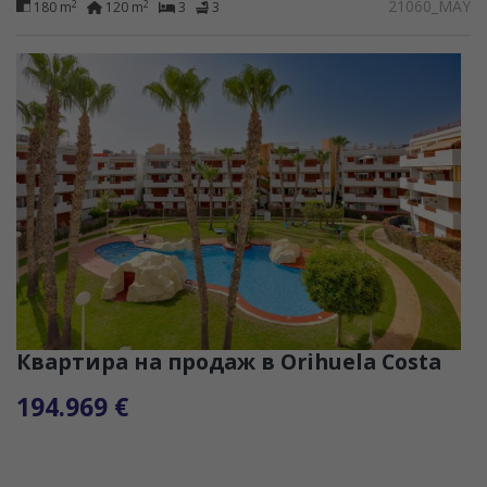
21060_MAY
2
2
180 m
120 m
3
3
Квартира на продаж в Orihuela Costa
194.969 €