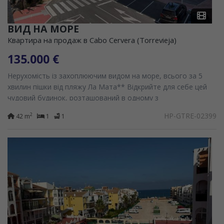
ВИД НА МОРЕ
Квартира на продаж в Cabo Cervera (Torrevieja)
135.000 €
Нерухомість із захоплюючим видом на море, всього за 5
хвилин пішки від пляжу Ла Мата** Відкрийте для себе цей
чудовий будинок, розташований в одному з
найпопулярніших районів узбережжя. Будинок вирізняється...
HP-GTRE-02399
2
42 m
1
1