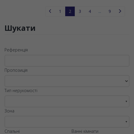
1
2
3
4
...
9
Шукати
Референція
Пропозиція
Тип нерухомості
▼
Зона
▼
Спальні
Ванні кімнати