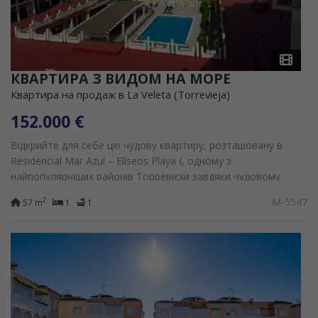
КВАРТИРА З ВИДОМ НА МОРЕ
Квартира на продаж в La Veleta (Torrevieja)
152.000 €
Відкрийте для себе цю чудову квартиру, розташовану в
Residencial Mar Azul – Elíseos Playa I, одному з
найпопулярніших районів Торревієхи завдяки чудовому
розташуванню, за кілька метрів від моря та оточеному...
M-5547
2
57 m
1
1