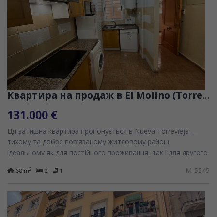
Квартира на продаж в El Molino (Torrevieja)
131.000 €
Ця затишна квартира пропонується в Nueva Torrevieja —
тихому та добре пов'язаному житловому районі,
ідеальному як для постійного проживання, так і для другого
дому, так і для інвестиції. Будинок, розташований...
M-5545
2
68 m
2
1