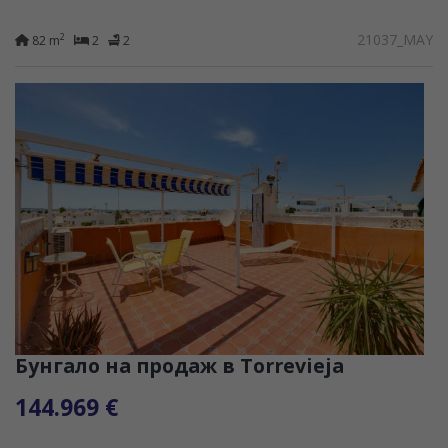
21037_MAY
2
82 m
2
2
Бунгало на продаж в Torrevieja
144.969 €