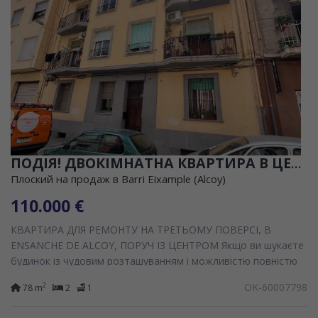
ПОДІЯ! ДВОКІМНАТНА КВАРТИРА В ЦЕНТРІ АЛКОЯ ДЛЯ РЕФОРМУВАННЯ!
Плоский на продаж в Barri Eixample (Alcoy)
110.000 €
КВАРТИРА ДЛЯ РЕМОНТУ НА ТРЕТЬОМУ ПОВЕРСІ, В
ENSANCHE DE ALCOY, ПОРУЧ ІЗ ЦЕНТРОМ Якщо ви шукаєте
будинок із чудовим розташуванням і можливістю повністю
спроектувати його під свій смак, це чудова можливість.
OK-60007798
2
78 m
2
1
Розташований...