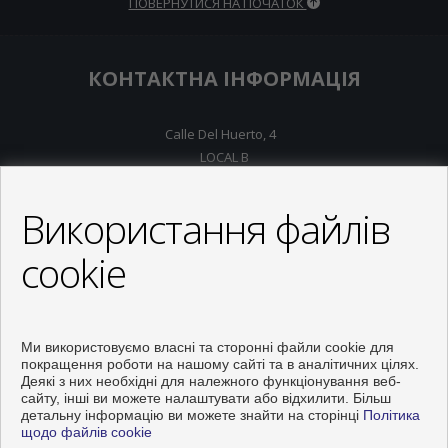
ПОВЕРНУТИСЯ НА ПОЧАТОК
КОНТАКТНА ІНФОРМАЦІЯ
Calle Del Huerto, 4
LOCAL B
03181 Torrevieja (Alicante)
+34 626234943
Використання файлів
+34 966928738
info@inmo-api.net
cookie
Від Понеділок до П'ятниця : 10:00 - 14:00
Ми використовуємо власні та сторонні файли cookie для
покращення роботи на нашому сайті та в аналітичних цілях.
Деякі з них необхідні для належного функціонування веб-
сайту, інші ви можете налаштувати або відхилити. Більш
детальну інформацію ви можете знайти на сторінці
Політика
щодо файлів cookie