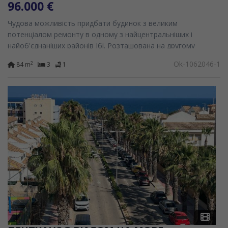
96.000 €
Чудова можливість придбати будинок з великим
потенціалом ремонту в одному з найцентральніших і
найоб'єднаніших районів Ібі. Розташована на другому
поверсі без ліфта, у будівлі Офіційної охорони, збудованій...
Ok-1062046-1
2
84 m
3
1