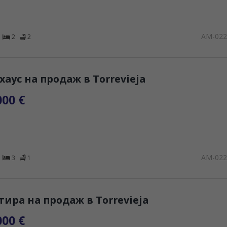
AM-02
2
2
хаус на продаж в Torrevieja
000 €
AM-02
3
1
тира на продаж в Torrevieja
000 €