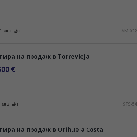
AM-02
2
3
1
тира на продаж в Torrevieja
500 €
STS-5
2
1
тира на продаж в Orihuela Costa