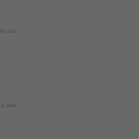
281_AMC
426_SUM