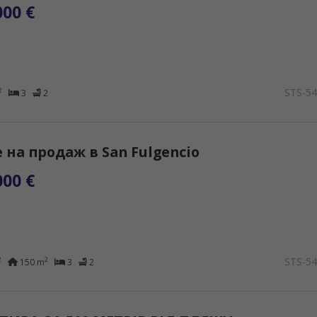
000 €
STS-5
2
3
2
 на продаж в San Fulgencio
000 €
STS-5
2
2
150 m
3
2