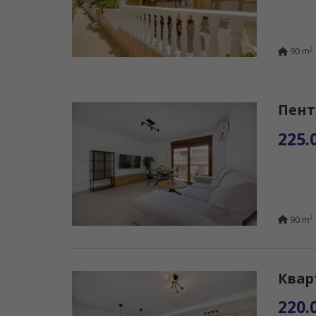
2
90 m
Пент
225.
2
90 m
Квар
220.