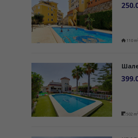
250.
110 m
Шале
399.
502 m