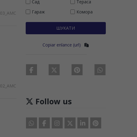
Сад
Тераса
Гараж
Комора
303_AMC
ШУКАТИ
Copiar enlance (url)
302_AMC
Follow us