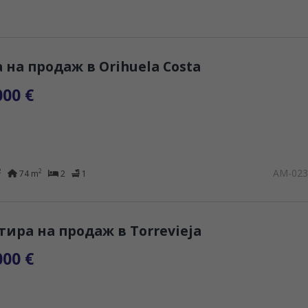
а на продаж в Orihuela Costa
000 €
AM-02
2
2
74 m
2
1
тира на продаж в Torrevieja
000 €