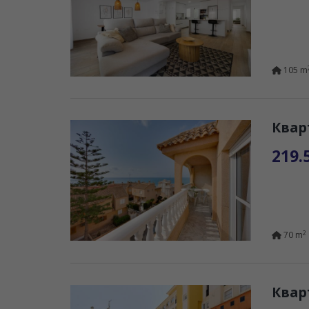
105 m
Квар
219.
2
70 m
Квар