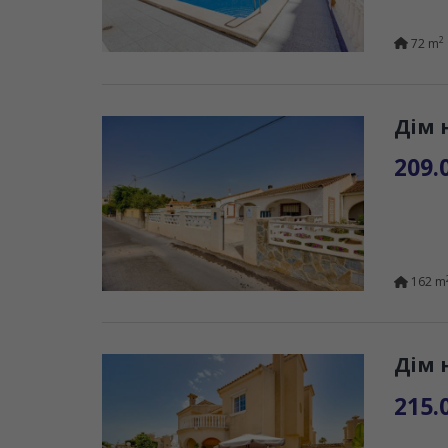
2
72 m
Дім 
209.
162 m
Дім 
215.