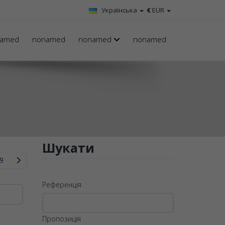
Українська
€
EUR
amed
nonamed
nonamed
nonamed
Шукати
9
Референція
Пропозиція