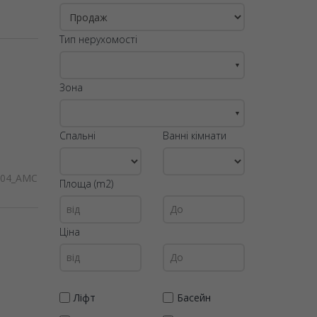
Тип нерухомості
▼
Зона
▼
Спальні
Ванні кімнати
304_AMC
Площа (m2)
Ціна
Ліфт
Басейн