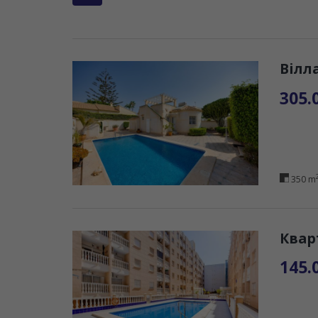
Вілл
305.
350 m
Квар
145.