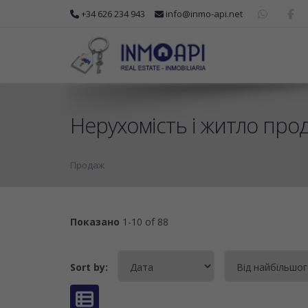
+34 626 234 943
info@inmo-api.net
Нерухомість і житло про
Продаж
Показано
1-10 of 88
Sort by: