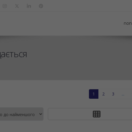
non
дається
1
2
3
...