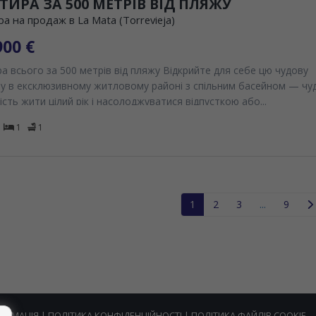
ТИРА ЗА 500 МЕТРІВ ВІД ПЛЯЖУ
а на продаж в La Mata (Torrevieja)
900 €
а всього за 500 метрів від пляжу Відкрийте для себе цю чудову
у в ексклюзивному житловому районі з спільним басейном — чу
сть жити цілий рік і насолоджуватися відпусткою або...
1
1
1
2
3
...
9
ОРМАЦІЯ
|
ПОЛІТИКА КОНФІДЕНЦІЙНОСТІ
|
ПОЛІТИКА ФАЙЛІВ COOKIE