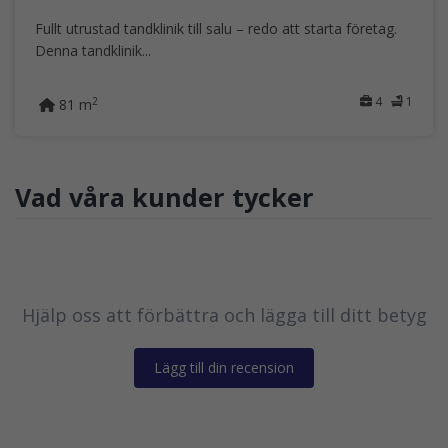
Fullt utrustad tandklinik till salu – redo att starta företag.
Denna tandklinik...
4
1
2
81 m
Vad våra kunder tycker
Hjälp oss att förbättra och lägga till ditt betyg
Lägg till din recension