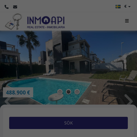
€
488.900 €
1
2
3
SÖK