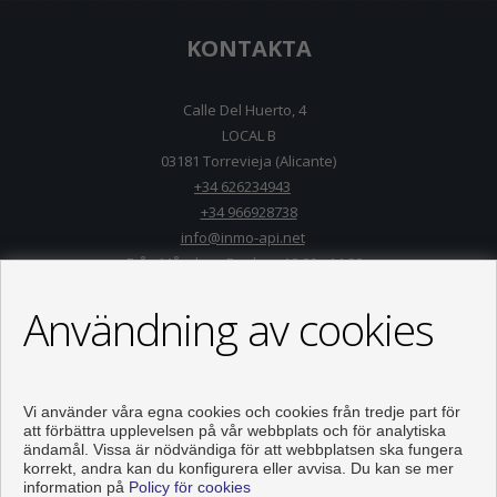
KONTAKTA
Calle Del Huerto, 4
LOCAL B
03181 Torrevieja (Alicante)
+34 626234943
+34 966928738
info@inmo-api.net
Från Måndag - Fredag : 10:00 - 14:00
Användning av cookies
Vi använder våra egna cookies och cookies från tredje part för
att förbättra upplevelsen på vår webbplats och för analytiska
ändamål. Vissa är nödvändiga för att webbplatsen ska fungera
korrekt, andra kan du konfigurera eller avvisa. Du kan se mer
information på
Policy för cookies