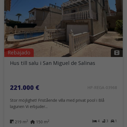
Rebajado
Hus till salu i San Miguel de Salinas
221.000 €
HP-REGA-03968
Stor möjlighet! Fristående villa med privat pool i Blå
lagunen Vi erbjuder...
4
3
1
2
2
219 m
150 m