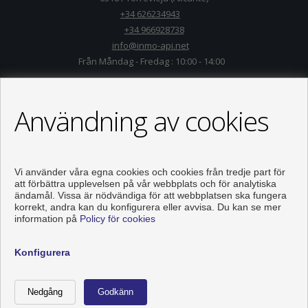
+34 626234943
+34 966928738
info@inmo-api.net
Från Måndag - Fredag : 10:00 - 14:00
Användning av cookies
Vi använder våra egna cookies och cookies från tredje part för
att förbättra upplevelsen på vår webbplats och för analytiska
ändamål. Vissa är nödvändiga för att webbplatsen ska fungera
korrekt, andra kan du konfigurera eller avvisa. Du kan se mer
information på
Policy för cookies
Våningen och hus till salu i Torrevieja
Konfigurera
Utvecklad av
Inmoenter