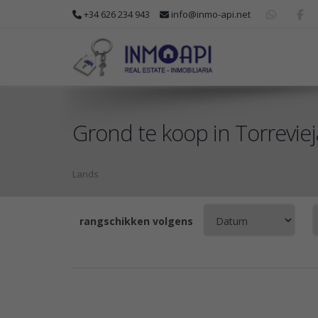
+34 626 234 943
info@inmo-api.net
Grond te koop in Torreviej
Lands
rangschikken volgens