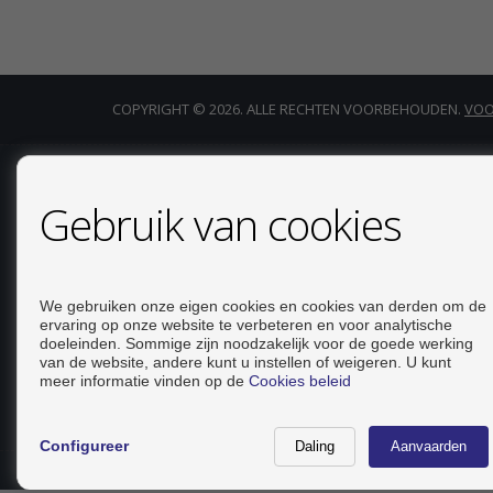
COPYRIGHT © 2026. ALLE RECHTEN VOORBEHOUDEN.
VOO
CONTACT
Gebruik van cookies
Calle Del Huerto, 4
LOCAL B
03181 Torrevieja (Alicante)
We gebruiken onze eigen cookies en cookies van derden om de
ervaring op onze website te verbeteren en voor analytische
+34 626234943
doeleinden. Sommige zijn noodzakelijk voor de goede werking
+34 966928738
van de website, andere kunt u instellen of weigeren. U kunt
info@inmo-api.net
meer informatie vinden op de
Cookies beleid
Van Maandag op Vrijdag : 10:00 - 14:00
Configureer