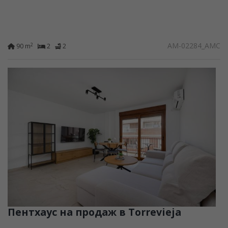
AM-02284_AMC
2
90 m
2
2
Пентхаус на продаж в Torrevieja