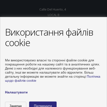
Calle Del Huerto, 4
LOCAL B
03181 Torrevieja (Alicante)
+34 626234943
Використання файлів
+34 966928738
info@inmo-api.net
cookie
Від Понеділок до П'ятниця : 10:00 - 14:00
Ми використовуємо власні та сторонні файли cookie для
покращення роботи на нашому сайті та в аналітичних цілях.
Деякі з них необхідні для належного функціонування веб-
сайту, інші ви можете налаштувати або відхилити. Більш
детальну інформацію ви можете знайти на сторінці
Політика
щодо файлів cookie
Налаштувати