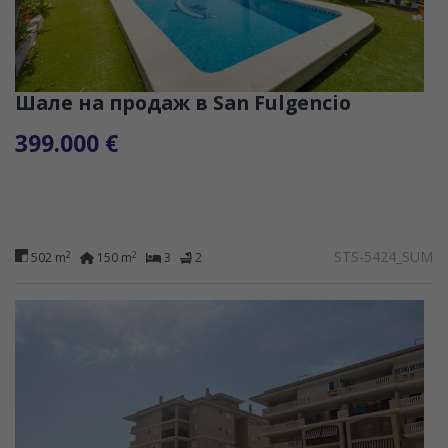
Шале на продаж в San Fulgencio
399.000 €
STS-5424_SUM
2
2
502 m
150 m
3
2