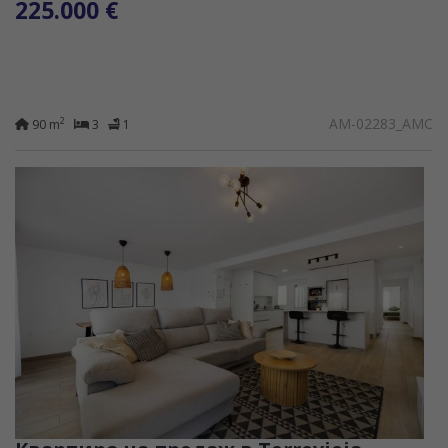
225.000 €
AM-02283_AMC
2
90 m
3
1