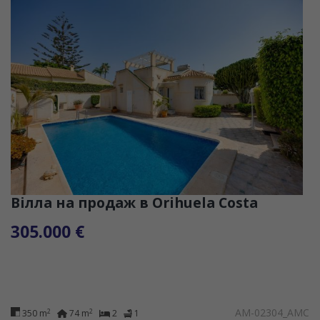
Вілла на продаж в Orihuela Costa
305.000 €
AM-02304_AMC
2
2
350 m
74 m
2
1