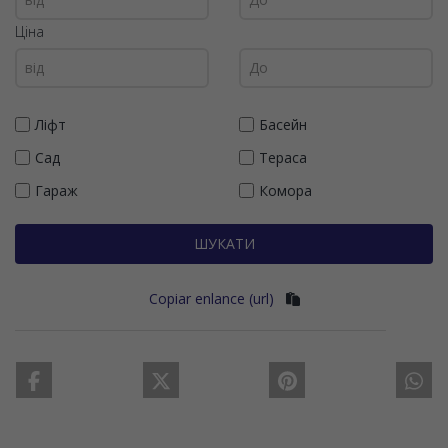
Ціна
Ліфт
Басейн
Сад
Тераса
Гараж
Комора
ШУКАТИ
Copiar enlance (url)