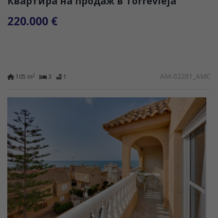
Квартира на продаж в Torrevieja
220.000 €
AM-02281_AMC
2
105 m
3
1