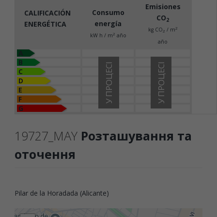
Emisiones
Consumo
CALIFICACIÓN
CO
2
energía
ENERGÉTICA
2
kg CO
/ m
2
2
kW h / m
año
año
A
B
У ПРОЦЕСІ
У ПРОЦЕСІ
C
D
E
F
G
19727_MAY
Розташування та
оточення
Pilar de la Horadada (Alicante)