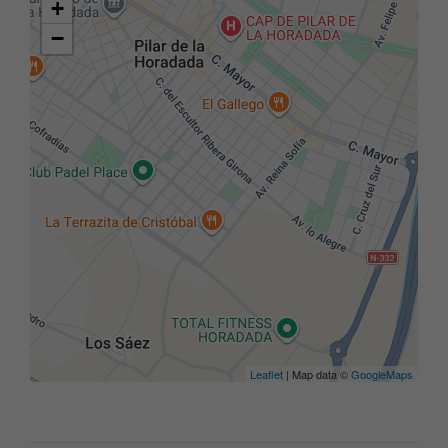
+
−
Leaflet
| Map data ©
GoogleMaps