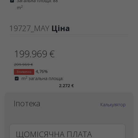
загальна площа: 88
2
m
19727_MAY
Ціна
199.969 €
209.969 €
4,76%
Знижено
2
m
загальна площа:
2.272 €
Іпотека
Калькулятор
ЩОМІСЯЧНА ПЛАТА