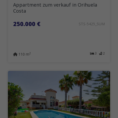
Appartment zum verkauf in Orihuela
Costa
250.000 €
STS-5425_SUM
3
2
2
110 m