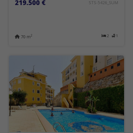
219.500 €
STS-5426_SUM
2
1
2
70 m