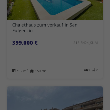
Chalethaus zum verkauf in San
Fulgencio
399.000 €
STS-5424_SUM
3
2
2
2
502 m
150 m