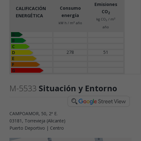
Emisiones
Consumo
CALIFICACIÓN
CO
2
energía
ENERGÉTICA
2
kg CO
/ m
2
2
kW h / m
año
año
A
B
C
278
51
D
E
F
G
M-5533
Situación y Entorno
CAMPOAMOR, 50, 2ª E.
03181, Torrevieja (Alicante)
Puerto Deportivo | Centro