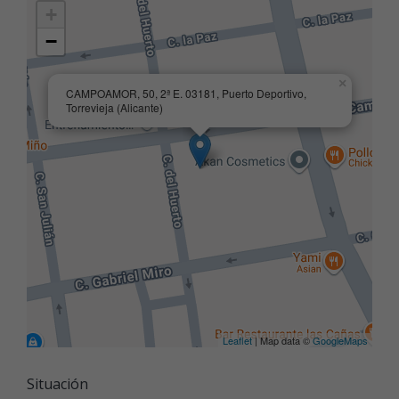
+
−
×
CAMPOAMOR, 50, 2ª E. 03181, Puerto Deportivo,
Torrevieja (Alicante)
Leaflet
| Map data ©
GoogleMaps
Situación