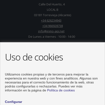
Calle Del Huerto, 4
LOCAL B
03181 Torrevieja (Alicante)
+34 626234943
+34 966928738
info@inmo-api.net
De Lunes a Viernes : 10:00 - 14:00
Uso de cookies
Utilizamos cookies propias y de terceros para mejorar la
experiencia en nuestra web y con fines analíticos. Algunas son
necesarias para el correcto funcionamiento de la web, otras
podrás configurarlas o rechazarlas. Puedes ver más
información en la página de
Política de cookies
Pisos y casas en venta en Torrevieja
Configurar