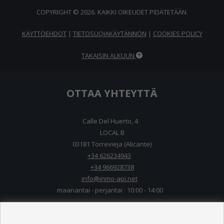
COPYRIGHT © 2026. KAIKKI OIKEUDET PIDÄTETÄÄN.
KÄYTTÖEHDOT
|
TIETOSUOJAKÄYTÄNNÖN
|
COOKIES POLICY
TAKAISIN ALKUUN
OTTAA YHTEYTTÄ
Calle Del Huerto, 4
LOCAL B
03181 Torrevieja (Alicante)
+34 626234943
+34 966928738
info@inmo-api.net
maanantai - perjantai : 10:00 - 14:00