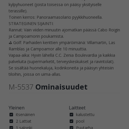
kylpyhuoneet (joista toisessa on pääsy yksityiselle
terassille).
Toinen kerros: Panoraamasolario pyykkihuoneella.
STRATEGINEN SIJAINTI:
Rannat: Vain viiden minuutin ajomatkan päässä Cabo Roigin
ja Campoamorin poukamista.
⛳ Golf: Parhaiden kenttien ympäröimänä: Villamartin, Las
Ramblas ja Campoamor alle 10 minuuttia.
Vapaa-aika: Hyvin lähellä C.C. Zenia Boulevardia ja kaikkia
palveluita (supermarketit, terveyskeskukset ja ravintolat).
Se sisältää huonekaluja, kodinkoneita ja pääsyn yhteisiin
tiloihin, joissa on uima-allas.
M-5537
Ominaisuudet
Yleinen
Laitteet
itsenäinen
kalustettu
2 Lattiat
pool
1 salonki
Puutarha