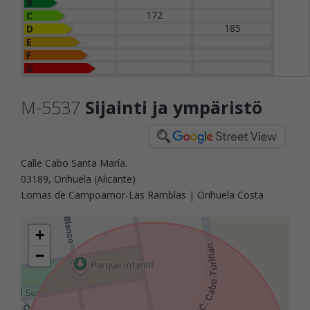
B
172
C
185
D
E
F
G
M-5537
Sijainti ja ympäristö
Calle Cabo Santa María.
03189, Orihuela (Alicante)
Lomas de Campoamor-Las Ramblas | Orihuela Costa
+
−