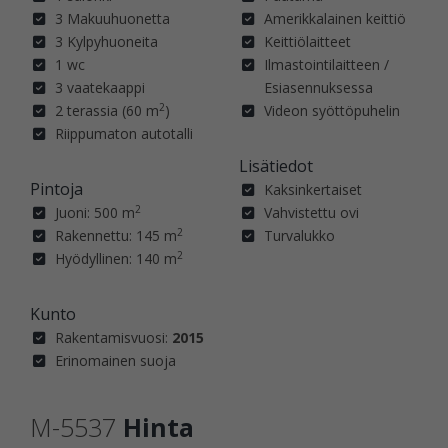
3 Makuuhuonetta
Amerikkalainen keittiö
3 Kylpyhuoneita
Keittiölaitteet
1 wc
Ilmastointilaitteen /
3 vaatekaappi
Esiasennuksessa
2
2 terassia (60 m
)
Videon syöttöpuhelin
Riippumaton autotalli
Lisätiedot
Pintoja
Kaksinkertaiset
2
Juoni: 500 m
Vahvistettu ovi
2
Rakennettu: 145 m
Turvalukko
2
Hyödyllinen: 140 m
Kunto
Rakentamisvuosi:
2015
Erinomainen suoja
M-5537
Hinta