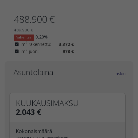
488.900 €
489.900 €
0,20%
Vähentää
2
m
rakennettu:
3.372 €
2
m
juoni:
978 €
Asuntolaina
Laskin
KUUKAUSIMAKSU
2.043 €
Kokonaismäärä