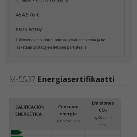
Kiinteistö + kulut - sisäänkäynti
454.976 €
Katso erittely
Tulokset ovat suuntaa-antavia, eivät ole sitovia ja ne
lasketaan syötettyjen tietojen perusteella.
M-5537
Energiasertifikaatti
Emisiones
Consumo
CALIFICACIÓN
CO
2
energía
ENERGÉTICA
2
kg CO
/ m
2
2
kW h / m
año
año
A