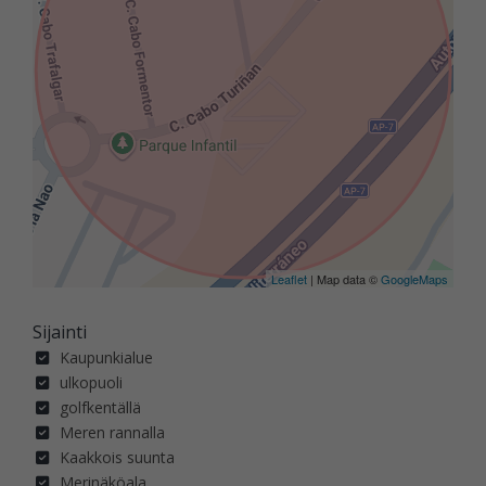
Leaflet
| Map data ©
GoogleMaps
Sijainti
Kaupunkialue
ulkopuoli
golfkentällä
Meren rannalla
Kaakkois suunta
Merinäköala