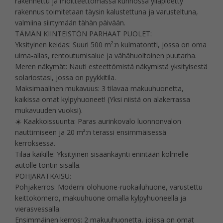
rakennettu ja moitteettomassa kunnossa ylläpidetty
rakennus toimitetaan täysin kalustettuna ja varusteltuna,
valmiina siirtymään tähän päivään.
TÄMÄN KIINTEISTÖN PARHAAT PUOLET:
Yksityinen keidas: Suuri 500 m²:n kulmatontti, jossa on oma
uima-allas, rentoutumisalue ja vähähuoltoinen puutarha.
Meren näkymät: Nauti esteettömistä näkymistä yksityisestä
solariostasi, jossa on pyykkitila.
Maksimaalinen mukavuus: 3 tilavaa makuuhuonetta,
kaikissa omat kylpyhuoneet! (Yksi niistä on alakerrassa
mukavuuden vuoksi).
☀️ Kaakkoissuunta: Paras aurinkovalo luonnonvalon
nauttimiseen ja 20 m²:n terassi ensimmäisessä
kerroksessa.
Tilaa kaikille: Yksityinen sisäänkäynti enintään kolmelle
autolle tontin sisällä.
POHJARATKAISU:
Pohjakerros: Moderni olohuone-ruokailuhuone, varustettu
keittokomero, makuuhuone omalla kylpyhuoneella ja
vierasvessalla.
Ensimmäinen kerros: 2 makuuhuonetta, joissa on omat