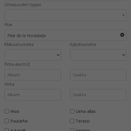
Omaisuuden tyyppi
▼
Alue
Pilar de la Horadada
Makuuhuoneita
Kylpyhuoneita
Pinta-ala (m2)
Hinta
Hissi
Uima-allas
Puutarha
Terassi
Autotalli
Varasto