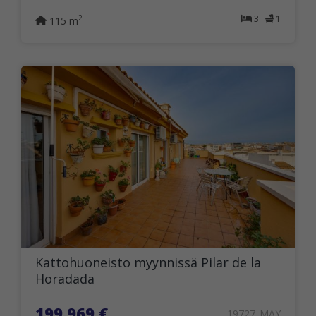
3
1
2
115 m
Kattohuoneisto myynnissä Pilar de la
Horadada
199.969 €
19727_MAY