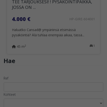
TEE TARJOUKSESI! ! PYSÄKÖINTIPAIKKA,
JOSSA ON ...
4.000 €
HP-GIRE-604001
Haluatko Cansad@ ympäriinsä etsimässä
pysäköintiä? Älä tuhlaa enempää aikaa, tässä...
1
2
45 m
Hae
Ref
Kohteet