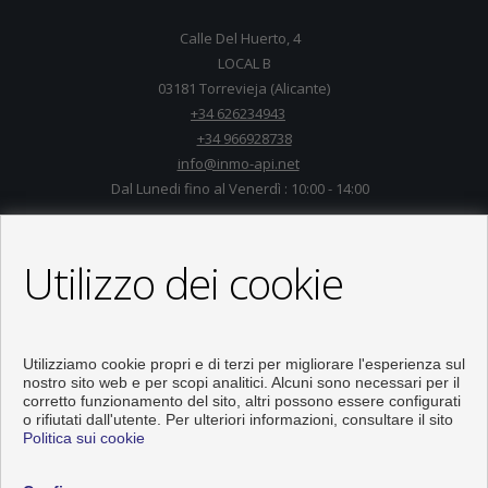
Calle Del Huerto, 4
LOCAL B
03181 Torrevieja (Alicante)
+34 626234943
+34 966928738
info@inmo-api.net
Dal Lunedi fino al Venerdì : 10:00 - 14:00
Utilizzo dei cookie
Utilizziamo cookie propri e di terzi per migliorare l'esperienza sul
nostro sito web e per scopi analitici. Alcuni sono necessari per il
corretto funzionamento del sito, altri possono essere configurati
o rifiutati dall'utente. Per ulteriori informazioni, consultare il sito
Politica sui cookie
Pisi e case in vendita a Torrevieja