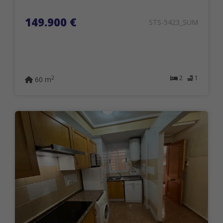
149.900 €
STS-5423_SUM
2
1
2
60 m