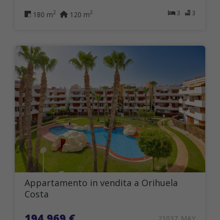
3
3
2
2
180 m
120 m
Appartamento in vendita a Orihuela
Costa
194.969 €
21037_MAY