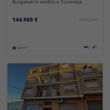
Bungalow in vendita a Torrevieja
144.969 €
20920_MAY
2
1
2
54 m