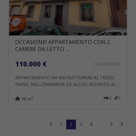
OCCASIONE! APPARTAMENTO CON 2
CAMERE DA LETTO ...
110.000 €
OK-60007798
APPARTAMENTO DA RISTRUTTURARE AL TERZO
PIANO, NELL'ENSANCHE DE ALCOY, ACCANTO AL...
2
1
2
78 m
1
2
3
4
...
9