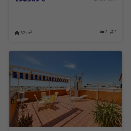
2
2
2
82 m