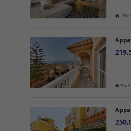
105 m
Appar
219.
2
70 m
Appar
250.