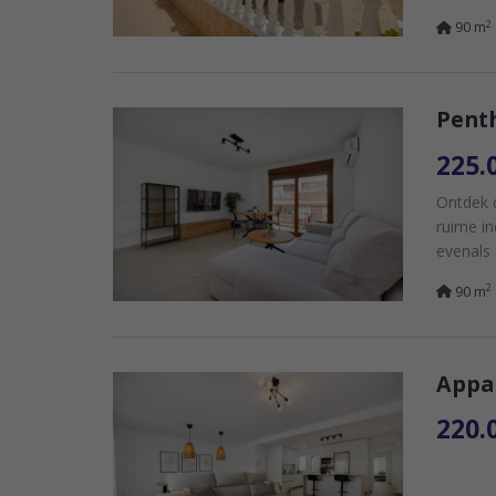
2
90 m
Penth
225.
Ontdek d
ruime in
evenals 
2
90 m
Appar
220.