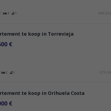
AM-02
2
3
1
tement te koop in Torrevieja
500 €
STS-5
2
1
tement te koop in Orihuela Costa
000 €