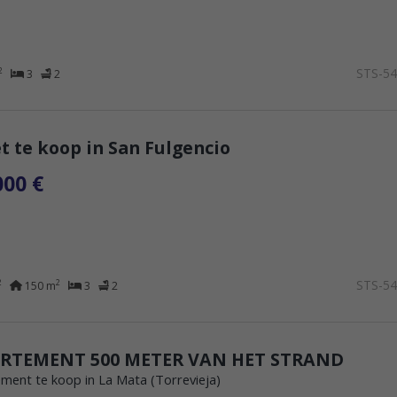
STS-5
2
3
2
t te koop in San Fulgencio
000 €
STS-5
2
2
150 m
3
2
RTEMENT 500 METER VAN HET STRAND
ment te koop in La Mata (Torrevieja)