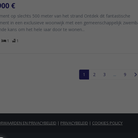
900 €
ment op slechts 500 meter van het strand Ontdek dit fantastische
ment in een exclusieve woonwijk met een gemeenschappelijk zwemb
nde kans om het hele jaar door te wonen...
1
1
1
2
3
...
9
RWAARDEN EN PRIVACYBELEID
|
PRIVACYBELEID
|
COOKIES POLICY