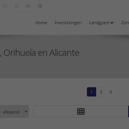
Home
Investeringen
Landgoed
Zo
, Orihuela en Alicante
1
2
3
...