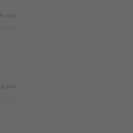
281_AMC
426_SUM