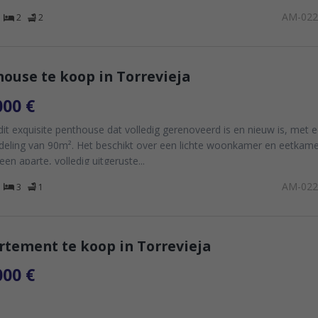
AM-02
2
2
ouse te koop in Torrevieja
000 €
it exquisite penthouse dat volledig gerenoveerd is en nieuw is, met 
deling van 90m². Het beschikt over een lichte woonkamer en eetkamer 
een aparte, volledig uitgeruste...
AM-02
3
1
tement te koop in Torrevieja
000 €