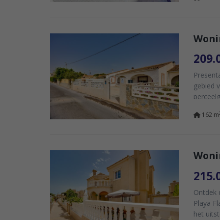
Wonin
209.
Presenta
gebied 
perceelg
162 m
Wonin
215.
Ontdek 
Playa F
het uits