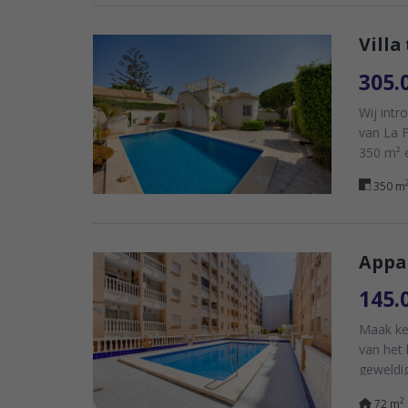
Villa
305.
Wij intr
van La F
350 m² e
350 m
Appar
145.
Maak ke
van het 
geweldi
2
72 m