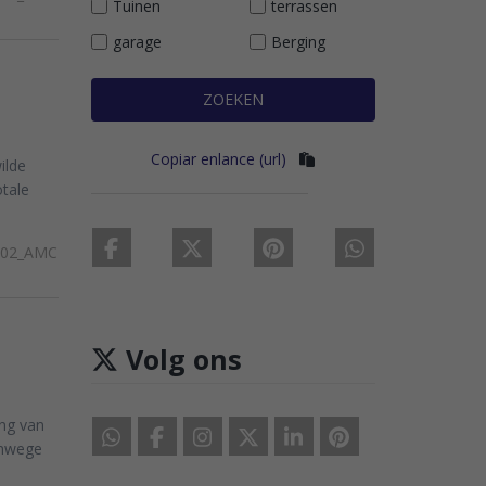
Tuinen
terrassen
garage
Berging
ZOEKEN
Copiar enlance (url)
ilde
otale
302_AMC
Volg ons
ng van
anwege