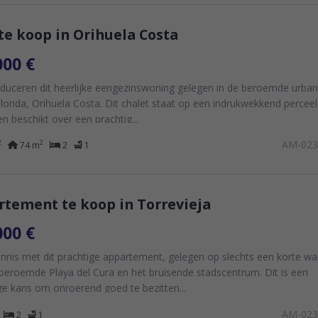
 te koop in Orihuela Costa
000 €
oduceren dit heerlijke eengezinswoning gelegen in de beroemde urban
lorida, Orihuela Costa. Dit chalet staat op een indrukwekkend percee
n beschikt over een prachtig...
AM-02
2
2
74 m
2
1
tement te koop in Torrevieja
000 €
nnis met dit prachtige appartement, gelegen op slechts een korte wa
beroemde Playa del Cura en het bruisende stadscentrum. Dit is een
ge kans om onroerend goed te bezitten...
AM-02
2
1