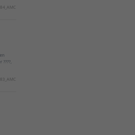
284_AMC
een
????️,
283_AMC