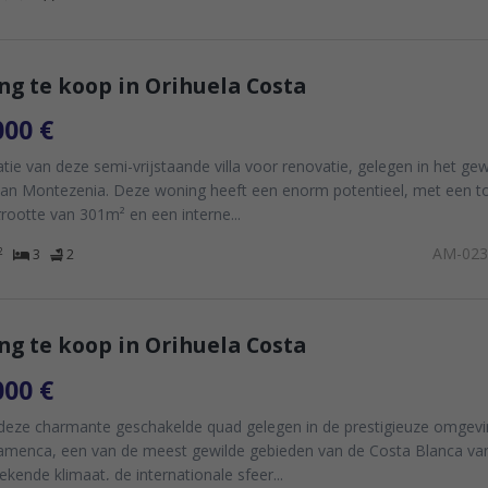
g te koop in Orihuela Costa
000 €
tie van deze semi-vrijstaande villa voor renovatie, gelegen in het gew
van Montezenia. Deze woning heeft een enorm potentieel, met een t
rootte van 301m² en een interne...
AM-02
2
3
2
g te koop in Orihuela Costa
000 €
deze charmante geschakelde quad gelegen in de prestigieuze omgevi
lamenca, een van de meest gewilde gebieden van de Costa Blanca v
tekende klimaat, de internationale sfeer...