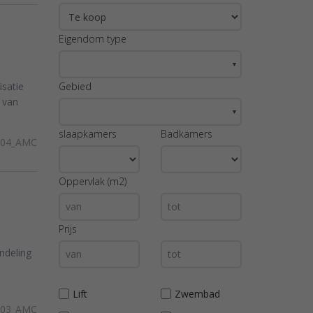
Eigendom type
▼
isatie
Gebied
l van
▼
slaapkamers
Badkamers
304_AMC
Oppervlak (m2)
Prijs
ndeling
Lift
Zwembad
303_AMC