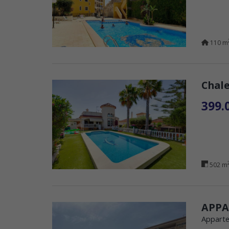
110 m
Chale
399.
502 m
APPA
Apparte