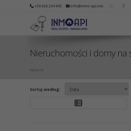
+34 626 234 943
info@inmo-api.net
Nieruchomości i domy na s
Almería
Sortuj według: