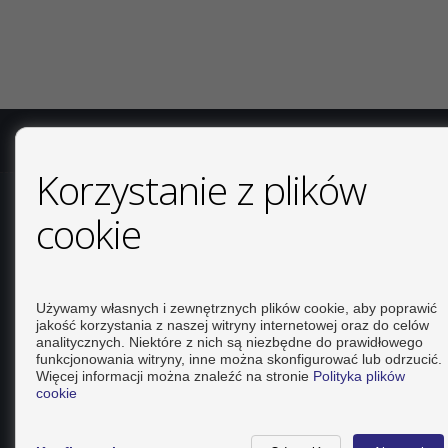
COPYRIGHT © 2026. WSZELKIE PRAWA ZASTRZEŻONE.
NO
Korzystanie z plików
KONTAKT
cookie
Calle Del Huerto, 4
LOCAL B
Używamy własnych i zewnętrznych plików cookie, aby poprawić
03181 Torrevieja (Alicante)
jakość korzystania z naszej witryny internetowej oraz do celów
+34 626234943
analitycznych. Niektóre z nich są niezbędne do prawidłowego
funkcjonowania witryny, inne można skonfigurować lub odrzucić.
+34 966928738
Więcej informacji można znaleźć na stronie
Polityka plików
info@inmo-api.net
cookie
Od Poniedziałku do Piątek : 10:00 - 14:00