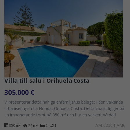
Villa till salu i Orihuela Costa
305.000 €
Vi presenterar detta härliga enfamiljshus beläget i den välkända
urbaniseringen La Florida, Orihuela Costa. Detta chalet ligger på
en imponerande tomt på 350 m² och har en vackert vårdad
trädgård ????...
AM-02304_AMC
2
2
350 m
74 m
2
1