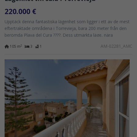
220.000 €
Upptäck denna fantastiska lägenhet som ligger i ett av de mest
eftertraktade områdena i Torrevieja, bara 200 meter från den
berömda Playa del Cura ????️. Dess utmärkta läge, nära
busstationen och omgiven...
AM-02281_AMC
2
105 m
3
1