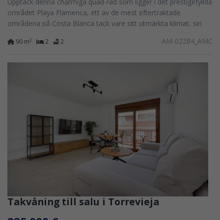
Upptäck denna charmiga quad-rad som ligger i det prestigefyllda
området Playa Flamenca, ett av de mest eftertraktade
områdena på Costa Blanca tack vare sitt utmärkta klimat, sin
internationella atmosfär...
AM-02284_AMC
2
90 m
2
2
Takvåning till salu i Torrevieja