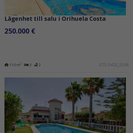
Lägenhet till salu i Orihuela Costa
250.000 €
STS-5425_SUM
2
110 m
3
2