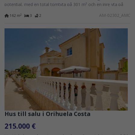
potential, med en total tomtyta på 301 m² och en inre yta på
162 m². Vardagsrummet...
AM-02302_AMC
2
162 m
3
2
Hus till salu i Orihuela Costa
215.000 €