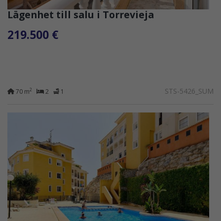
Lägenhet till salu i Torrevieja
219.500 €
STS-5426_SUM
2
70 m
2
1