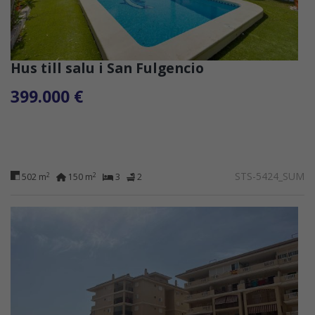
Hus till salu i San Fulgencio
399.000 €
STS-5424_SUM
2
2
502 m
150 m
3
2