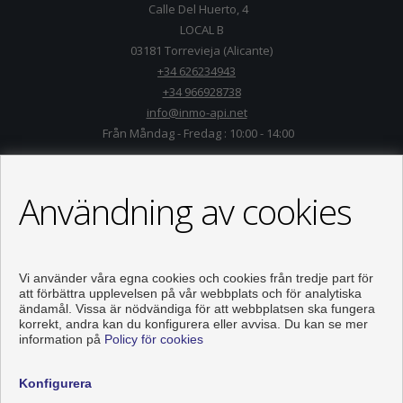
Calle Del Huerto, 4
LOCAL B
03181 Torrevieja (Alicante)
+34 626234943
+34 966928738
info@inmo-api.net
Från Måndag - Fredag : 10:00 - 14:00
Användning av cookies
Vi använder våra egna cookies och cookies från tredje part för
att förbättra upplevelsen på vår webbplats och för analytiska
ändamål. Vissa är nödvändiga för att webbplatsen ska fungera
korrekt, andra kan du konfigurera eller avvisa. Du kan se mer
information på
Policy för cookies
Våningen och hus till salu i Torrevieja
Konfigurera