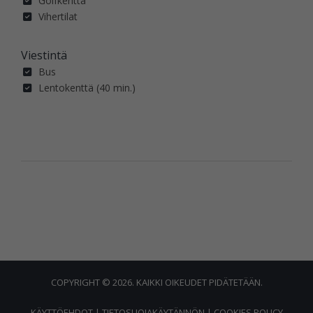
Golfkenttä
Vihertilat
Viestintä
Bus
Lentokenttä (40 min.)
COPYRIGHT © 2026. KAIKKI OIKEUDET PIDÄTETÄÄN.
KÄYTTÖEHDOT
|
TIETOSUOJAKÄYTÄNNÖN
|
COOKIES POLICY