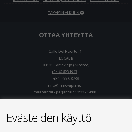
TAKAISIN ALKUUN
OTTAA YHTEYTTÄ
Calle Del Huerto, 4
LOCAL B
03181 Torrevieja (Alicante)
+34 626234943
+34 966928738
info@inmo-api.net
maanantai - perjantai : 10:00 - 14:00
Evästeiden käyttö