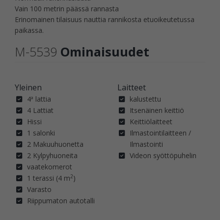
Vain 100 metrin päässä rannasta
Erinomainen tilaisuus nauttia rannikosta etuoikeutetussa
paikassa.
M-5539
Ominaisuudet
Yleinen
Laitteet
4ª lattia
kalustettu
4 Lattiat
Itsenäinen keittiö
Hissi
Keittiölaitteet
1 salonki
Ilmastointilaitteen /
2 Makuuhuonetta
Ilmastointi
2 Kylpyhuoneita
Videon syöttöpuhelin
vaatekomerot
2
1 terassi (4 m
)
Varasto
Riippumaton autotalli