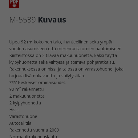
M-5539
Kuvaus
Upea 92 m² kokoinen talo, ihanteellinen sekä ympäri
vuoden asumiseen että merenrantalomien nauttimiseen.
Kiinteistössä on 2 tilavaa makuuhuonetta, kaksi täyttä
kylpyhuonetta sekä viihtyisä ja toimiva pohjaratkaisu.
Rakennuksessa on hissi ja talossa on varastohuone, joka
tarjoaa lisämukavuutta ja säilytystilaa.
???? Keskeiset ominaisuudet:
92 m² rakennettu
2 makuuhuonetta
2 kylpyhuonetta
Hissi
Varastohuone
Autotallitila
Rakennettu vuonna 2009
Normaali rakennuslaatu