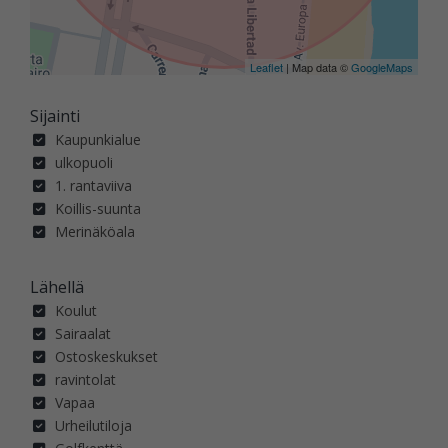
Leaflet
| Map data ©
GoogleMaps
Sijainti
Kaupunkialue
ulkopuoli
1. rantaviiva
Koillis-suunta
Merinäköala
Lähellä
Koulut
Sairaalat
Ostoskeskukset
ravintolat
Vapaa
Urheilutiloja