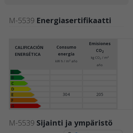
M-5539
Energiasertifikaatti
Emisiones
Consumo
CALIFICACIÓN
CO
2
energía
ENERGÉTICA
2
kg CO
/ m
2
2
kW h / m
año
año
A
B
C
D
304
205
E
F
G
M-5539
Sijainti ja ympäristö