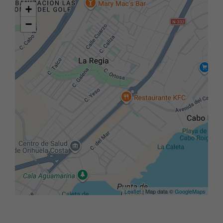
+
−
Leaflet
| Map data ©
GoogleMaps