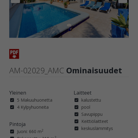
AM-02029_AMC
Ominaisuudet
Yleinen
Laitteet
5 Makuuhuonetta
kalustettu
4 Kylpyhuoneita
pool
Savupiippu
Keittiölaitteet
Pintoja
keskuslämmitys
2
Juoni: 660 m
2