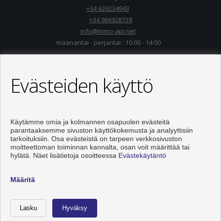
+34 626234943
+34 966928738
info@inmo-api.net
maanantai - perjantai : 10:00 - 14:00
Evästeiden käyttö
Käytämme omia ja kolmannen osapuolen evästeitä
parantaaksemme sivuston käyttökokemusta ja analyyttisiin
tarkoituksiin. Osa evästeistä on tarpeen verkkosivuston
moitteettoman toiminnan kannalta, osan voit määrittää tai
hylätä. Näet lisätietoja osoitteessa
Evästekäytäntö
Asunnot ja talo myytävänä Torrevieja
Määritä
Kehittämisestä vastaa
Inmoenter
Soittaa
Ota yhteyttä