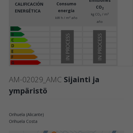
Emisiones
Consumo
CALIFICACIÓN
CO
2
energía
ENERGÉTICA
2
kg CO
/ m
2
2
kW h / m
año
año
A
B
IN PROCESS
IN PROCESS
C
D
E
F
G
AM-02029_AMC
Sijainti ja
ympäristö
Orihuela (Alicante)
Orihuela Costa