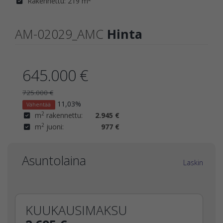
Rakennettu: 219 m
AM-02029_AMC
Hinta
645.000 €
725.000 €
11,03%
Vähentää
2
m
rakennettu:
2.945 €
2
m
juoni:
977 €
Asuntolaina
Laskin
KUUKAUSIMAKSU