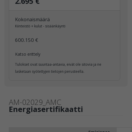
2.695 €
Kokonaismäärä
Kiinteistö + kulut - sisäänkäynti
600.150 €
Katso erittely
Tulokset ovat suuntaa-antavia, eivät ole sitovia ja ne
lasketaan syötettyjen tietojen perusteella.
AM-02029_AMC
Energiasertifikaatti