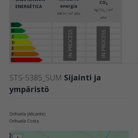
CO
2
energía
ENERGÉTICA
2
kg CO
/ m
2
2
kW h / m
año
año
A
B
IN PROCESS
IN PROCESS
C
D
E
F
G
STS-5385_SUM
Sijainti ja
ympäristö
Orihuela (Alicante)
Orihuela Costa