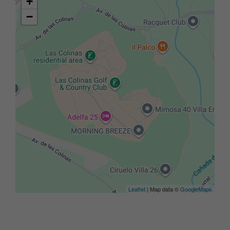
+
−
Leaflet
| Map data ©
GoogleMaps