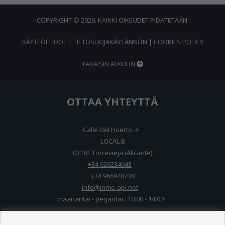
COPYRIGHT © 2026. KAIKKI OIKEUDET PIDÄTETÄÄN.
KÄYTTÖEHDOT
|
TIETOSUOJAKÄYTÄNNÖN
|
COOKIES POLICY
TAKAISIN ALKUUN
OTTAA YHTEYTTÄ
Calle Del Huerto, 4
LOCAL B
03181 Torrevieja (Alicante)
+34 626234943
+34 966928738
info@inmo-api.net
maanantai - perjantai : 10:00 - 14:00