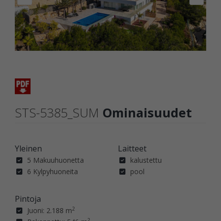
STS-5385_SUM
Ominaisuudet
Yleinen
Laitteet
5 Makuuhuonetta
kalustettu
6 Kylpyhuoneita
pool
Pintoja
2
Juoni: 2.188 m
2