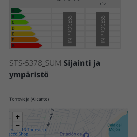
año
A
B
IN PROCESS
IN PROCESS
C
D
E
F
G
STS-5378_SUM
Sijainti ja
ympäristö
Torrevieja (Alicante)
+
−