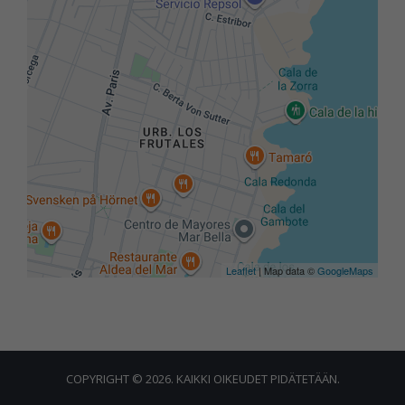
Leaflet
| Map data ©
GoogleMaps
COPYRIGHT © 2026. KAIKKI OIKEUDET PIDÄTETÄÄN.