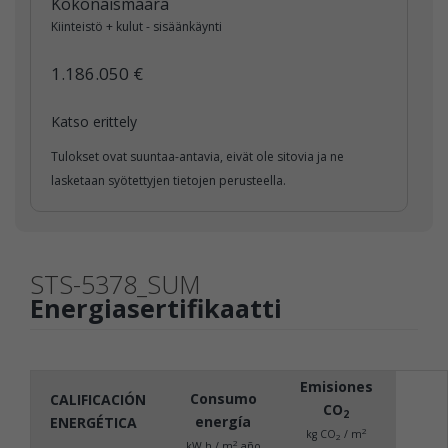
Kokonaismäärä
Kiinteistö + kulut - sisäänkäynti
1.186.050 €
Katso erittely
Tulokset ovat suuntaa-antavia, eivät ole sitovia ja ne
lasketaan syötettyjen tietojen perusteella.
STS-5378_SUM
Energiasertifikaatti
Emisiones
Consumo
CALIFICACIÓN
CO
2
energía
ENERGÉTICA
2
kg CO
/ m
2
2
kW h / m
año