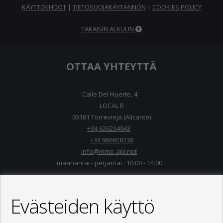
KÄYTTÖEHDOT
|
TIETOSUOJAKÄYTÄNNÖN
|
COOKIES POLICY
TAKAISIN ALKUUN
OTTAA YHTEYTTÄ
Calle Del Huerto, 4
LOCAL B
03181 Torrevieja (Alicante)
+34 626234943
+34 966928738
info@inmo-api.net
maanantai - perjantai : 10:00 - 14:00
Evästeiden käyttö