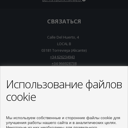
СВЯЗАТЬСЯ
Calle Del Huerto, 4
LOCAL B
03181 Torrevieja (Alicante)
+34 626234943
+34 966928738
info@inmo-api.net
от понедельник до пятница : 10:00 - 14:00
Использование файлов
cookie
Мы используем собственные и сторонние файлы cookie для
улучшения работы нашего сайта и в аналитических целях.
Некоторые из них необходимы для правильного