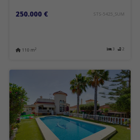
250.000 €
STS-5425_SUM
3
2
2
110 m