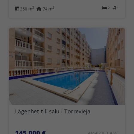
2
1
2
2
350 m
74 m
Lägenhet till salu i Torrevieja
145.000 €
AM-02303_AMC