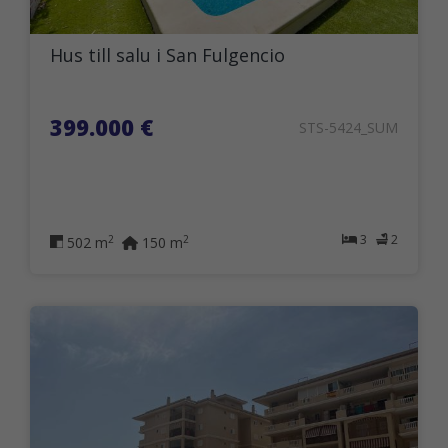
Hus till salu i San Fulgencio
399.000 €
STS-5424_SUM
3
2
2
2
502 m
150 m