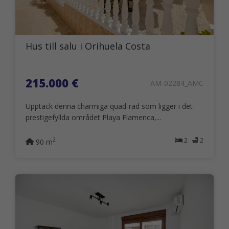
Hus till salu i Orihuela Costa
215.000 €
AM-02284_AMC
Upptäck denna charmiga quad-rad som ligger i det
prestigefyllda området Playa Flamenca,...
2
2
2
90 m