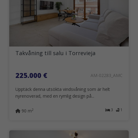
Takvåning till salu i Torrevieja
225.000 €
AM-02283_AMC
Upptäck denna utsökta vindsvåning som är helt
nyrenoverad, med en rymlig design på...
3
1
2
90 m