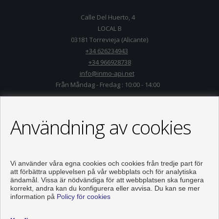
Calle Del Huerto, 4
LOCAL B
03181 Torrevieja (Alicante)
+34 626234943
+34 966928738
info@inmo-api.net
Från Måndag - Fredag : 10:00 - 14:00
Användning av cookies
Vi använder våra egna cookies och cookies från tredje part för
att förbättra upplevelsen på vår webbplats och för analytiska
ändamål. Vissa är nödvändiga för att webbplatsen ska fungera
korrekt, andra kan du konfigurera eller avvisa. Du kan se mer
information på
Policy för cookies
Våningen och hus till salu i Torrevieja