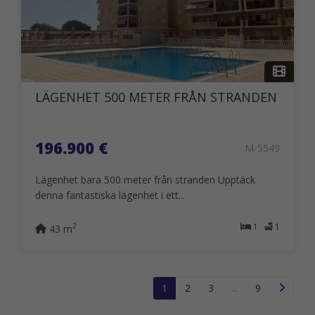
LÄGENHET 500 METER FRÅN STRANDEN
196.900 €
M-5549
Lägenhet bara 500 meter från stranden Upptäck
denna fantastiska lägenhet i ett...
1
1
2
43 m
1
2
3
...
9