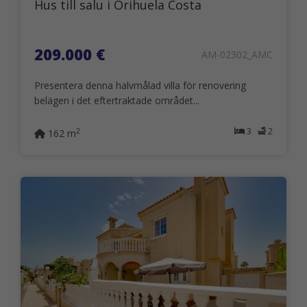
Hus till salu i Orihuela Costa
209.000 €
AM-02302_AMC
Presentera denna halvmålad villa för renovering
belägen i det eftertraktade området...
3
2
2
162 m