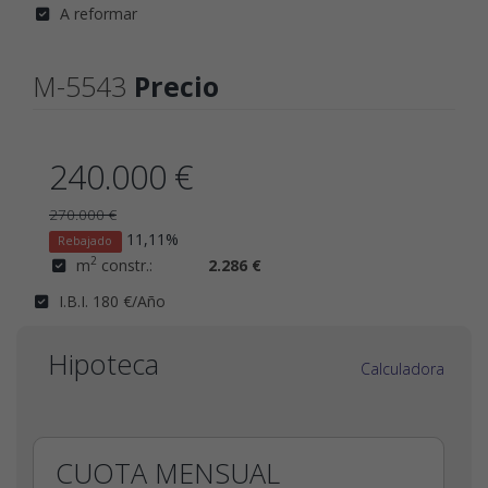
A reformar
M-5543
Precio
240.000 €
270.000 €
11,11%
Rebajado
2
m
constr.:
2.286 €
I.B.I. 180 €/Año
Hipoteca
Calculadora
CUOTA MENSUAL