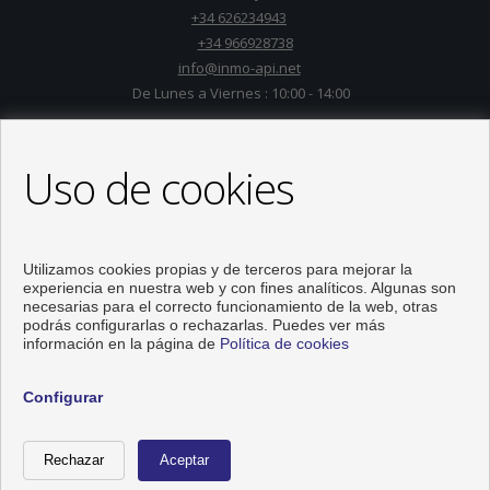
+34 626234943
+34 966928738
info@inmo-api.net
De Lunes a Viernes : 10:00 - 14:00
Uso de cookies
Utilizamos cookies propias y de terceros para mejorar la
experiencia en nuestra web y con fines analíticos. Algunas son
necesarias para el correcto funcionamiento de la web, otras
podrás configurarlas o rechazarlas. Puedes ver más
información en la página de
Política de cookies
Pisos y casas en venta en Torrevieja
Configurar
Desarrollado por
Inmoenter
Llamar
Contactar