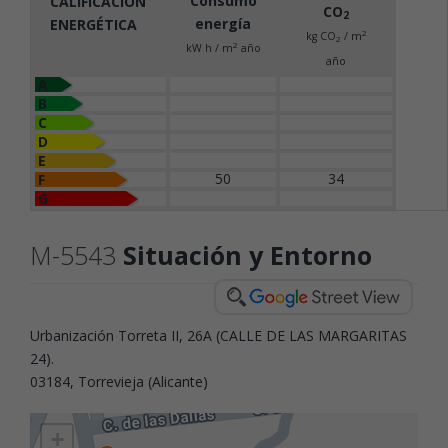
Consumo
CALIFICACIÓN
CO
2
energía
ENERGÉTICA
2
kg CO
/ m
2
2
kW h / m
año
año
A
B
C
D
E
50
34
F
G
M-5543
Situación y Entorno
Urbanización Torreta II, 26A (CALLE DE LAS MARGARITAS
24).
03184, Torrevieja (Alicante)
+