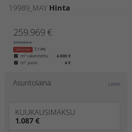
19989_MAY
Hinta
259.969 €
279.969 €
7,14%
Vähentää
2
m
rakennettu:
4.000 €
2
m
juoni:
4 €
Asuntolaina
Laskin
KUUKAUSIMAKSU
1.087 €