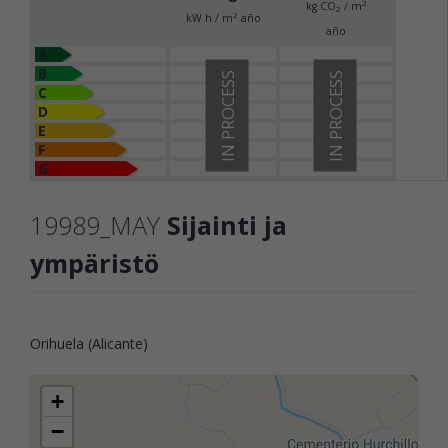
2
kg CO
/ m
2
2
kW h / m
año
año
A
B
IN PROCESS
IN PROCESS
C
D
E
F
G
19989_MAY
Sijainti ja
ympäristö
Orihuela (Alicante)
+
−