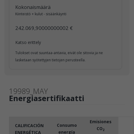
Kokonaismäärä
Kiinteistö + kulut - sisäänkäynti
242.069,90000000002 €
Katso erittely
Tulokset ovat suuntaa-antavia, eivät ole sitovia ja ne
lasketaan syötettyjen tietojen perusteella.
19989_MAY
Energiasertifikaatti
Emisiones
Consumo
CALIFICACIÓN
CO
2
energía
ENERGÉTICA