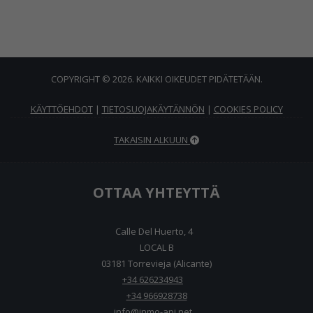
COPYRIGHT © 2026. KAIKKI OIKEUDET PIDÄTETÄÄN.
KÄYTTÖEHDOT
|
TIETOSUOJAKÄYTÄNNÖN
|
COOKIES POLICY
TAKAISIN ALKUUN
OTTAA YHTEYTTÄ
Calle Del Huerto, 4
LOCAL B
03181 Torrevieja (Alicante)
+34 626234943
+34 966928738
info@inmo-api.net