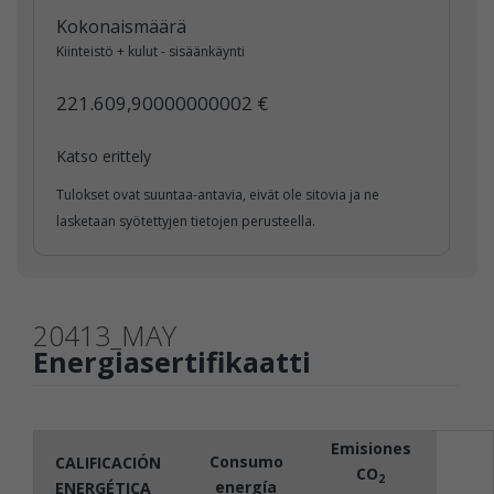
Kokonaismäärä
Kiinteistö + kulut - sisäänkäynti
221.609,90000000002 €
Katso erittely
Tulokset ovat suuntaa-antavia, eivät ole sitovia ja ne
lasketaan syötettyjen tietojen perusteella.
20413_MAY
Energiasertifikaatti
Emisiones
Consumo
CALIFICACIÓN
CO
2
energía
ENERGÉTICA