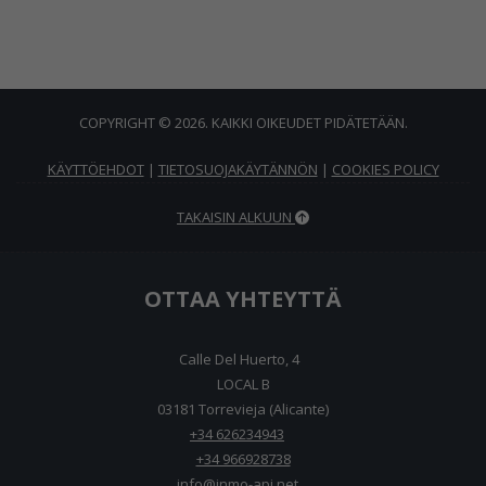
COPYRIGHT © 2026. KAIKKI OIKEUDET PIDÄTETÄÄN.
KÄYTTÖEHDOT
|
TIETOSUOJAKÄYTÄNNÖN
|
COOKIES POLICY
TAKAISIN ALKUUN
OTTAA YHTEYTTÄ
Calle Del Huerto, 4
LOCAL B
03181 Torrevieja (Alicante)
+34 626234943
+34 966928738
info@inmo-api.net