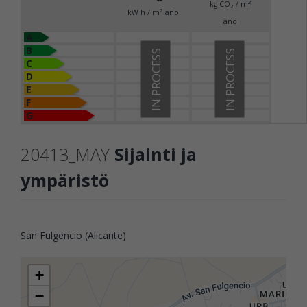
2
kg CO
/ m
2
2
kW h / m
año
año
A
B
IN PROCESS
IN PROCESS
C
D
E
F
G
20413_MAY
Sijainti ja
ympäristö
San Fulgencio (Alicante)
+
−