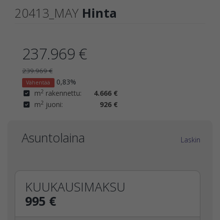
20413_MAY
Hinta
237.969 €
239.969 €
0,83%
Vähentää
2
m
rakennettu:
4.666 €
2
m
juoni:
926 €
Asuntolaina
Laskin
KUUKAUSIMAKSU
995 €