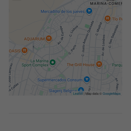
Leaflet
| Map data ©
GoogleMaps