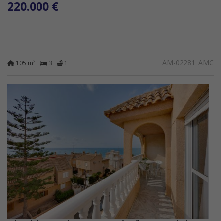
220.000 €
AM-02281_AMC
2
105 m
3
1