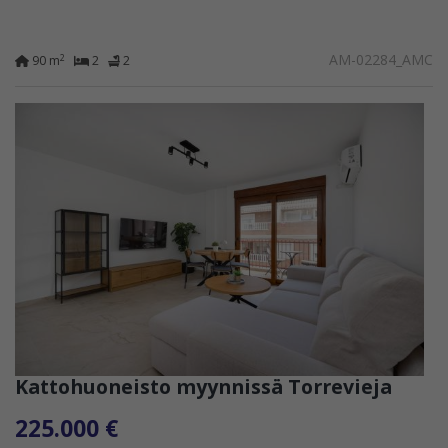
AM-02284_AMC
2
90 m
2
2
Kattohuoneisto myynnissä Torrevieja
225.000 €