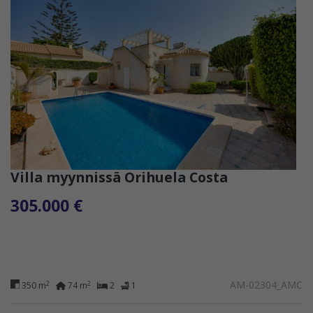
Villa myynnissä Orihuela Costa
305.000 €
AM-02304_AMC
2
2
350 m
74 m
2
1