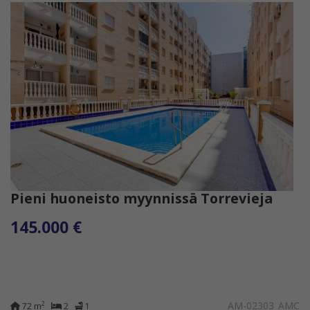
Pieni huoneisto myynnissä Torrevieja
145.000 €
AM-02303_AMC
2
72 m
2
1