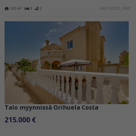
AM-02302_AMC
2
162 m
3
2
Talo myynnissä Orihuela Costa
215.000 €