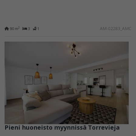
AM-02283_AMC
2
90 m
3
1
Pieni huoneisto myynnissä Torrevieja