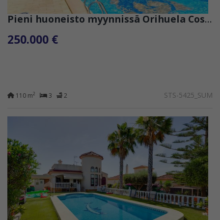
Pieni huoneisto myynnissä Orihuela Costa
250.000 €
STS-5425_SUM
2
110 m
3
2