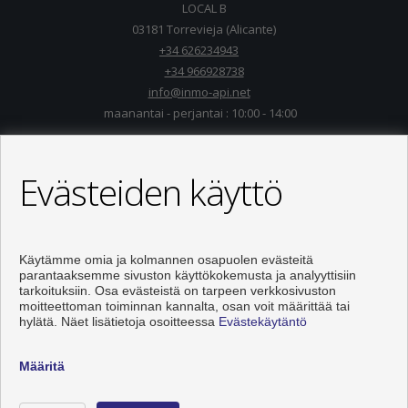
LOCAL B
03181 Torrevieja (Alicante)
+34 626234943
+34 966928738
info@inmo-api.net
maanantai - perjantai : 10:00 - 14:00
Evästeiden käyttö
Käytämme omia ja kolmannen osapuolen evästeitä
parantaaksemme sivuston käyttökokemusta ja analyyttisiin
tarkoituksiin. Osa evästeistä on tarpeen verkkosivuston
moitteettoman toiminnan kannalta, osan voit määrittää tai
hylätä. Näet lisätietoja osoitteessa
Evästekäytäntö
Asunnot ja talo myytävänä Torrevieja
Määritä