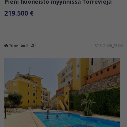
Pieni huoneisto myynnissä Torrevieja
219.500 €
STS-5426_SUM
2
70 m
2
1