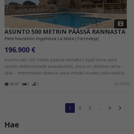
ASUNTO 500 METRIN PÄÄSSÄ RANNASTA
Pieni huoneisto myynnissä La Mata (Torrevieja)
196.900 €
Asunto vain 500 metrin päässä rannalta Löydä tämä upea
asunto eksklusiivisella asuinalueella, jossa on yhteinen uima-
allas – erinomainen tilaisuus asua ympäri vuoden sekä nauttia
lomista tai tehdä sijoitus. Sen...
M-5549
2
43 m
1
1
1
2
3
...
9
Hae