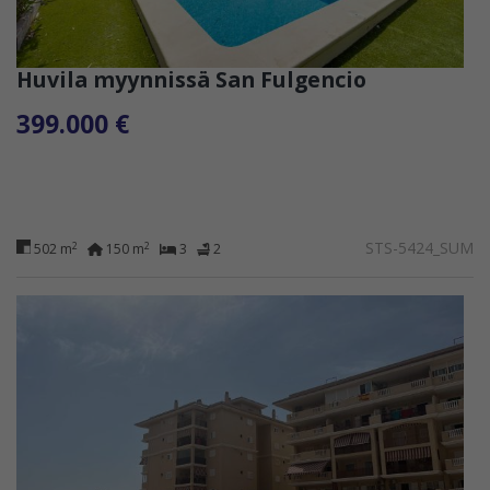
Huvila myynnissä San Fulgencio
399.000 €
STS-5424_SUM
2
2
502 m
150 m
3
2