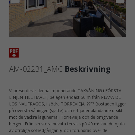
AM-02231_AMC
Beskrivning
Vi presenterar denna imponerande TAKVÅNING i FÖRSTA
LINJEN TILL HAVET, belägen endast 50 m från PLAYA DE
LOS NAUFRAGOS, i södra TORREVIEJA. ???? Bostaden ligger
på översta våningen (sjätte) och erbjuder bländande utsikt
mot de vackra lagunerna i Torrevieja och de omgivande
bergen. Från sin stora privata terrass på 40 m² kan du njuta
av otroliga solnedgångar ☀️ och förundras över de