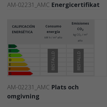
AM-02231_AMC
Energicertifikat
Emisiones
Consumo
CALIFICACIÓN
CO
2
energía
ENERGÉTICA
2
kg CO
/ m
2
2
kW h / m
año
año
A
B
BESTÄLLD
BESTÄLLD
C
D
E
F
G
AM-02231_AMC
Plats och
omgivning