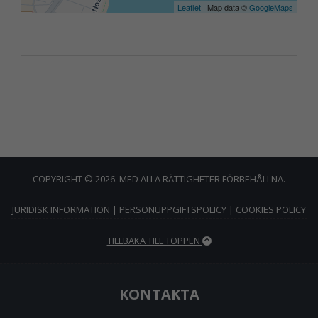
Leaflet
| Map data ©
GoogleMaps
COPYRIGHT © 2026. MED ALLA RÄTTIGHETER FÖRBEHÅLLNA.
JURIDISK INFORMATION
|
PERSONUPPGIFTSPOLICY
|
COOKIES POLICY
TILLBAKA TILL TOPPEN
KONTAKTA