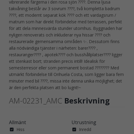
vibrerande färgerna i den rosa sjön ????. Denna ljusa
takvåning består av 3 sovrum ????, två kompletta badrum
????, ett modernt separat kök ????️ och ett vardagsrum /
matrum som har direkt förbindelse med terrassen, perfekt
för att dela minnesvärda stunder utomhus. Byggnaden har
nyligen renoverats och inkluderar nya hissar ???? och
restaurerade gemensamma områden ✨. Dessutom finns
alla nödvändiga tjänster i närheten: barer???? ,
restauranger???? , apotek???? och busshållplatser???? ligger
ett stenkast bort; stranden precis intill! Idealisk för
semesterresor eller som permanent bostad ???????? Med
utmärkt förbindelse till Orihuela Costa, som ligger bara fem
minuter med bil ????, missa inte denna unika möjlighet; det
är den perfekta platsen att bo lugnt!~
AM-02231_AMC
Beskrivning
Allmänt
Utrustning
Hiss
Inredd