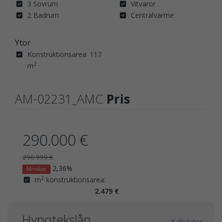
3 Sovrum
Vitvaror
2 Badrum
Centralvärme
Ytor
Konstruktionsarea: 117
2
m
AM-02231_AMC
Pris
290.000 €
296.999 €
2,36%
Minskas
2
m
konstruktionsarea:
2.479 €
Hypotekslån
Kalkylator