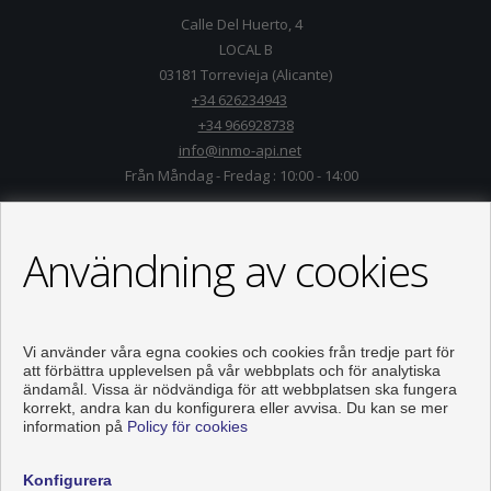
Calle Del Huerto, 4
LOCAL B
03181 Torrevieja (Alicante)
+34 626234943
+34 966928738
info@inmo-api.net
Från Måndag - Fredag : 10:00 - 14:00
Användning av cookies
Vi använder våra egna cookies och cookies från tredje part för
att förbättra upplevelsen på vår webbplats och för analytiska
ändamål. Vissa är nödvändiga för att webbplatsen ska fungera
korrekt, andra kan du konfigurera eller avvisa. Du kan se mer
information på
Policy för cookies
Våningen och hus till salu i Torrevieja
Konfigurera