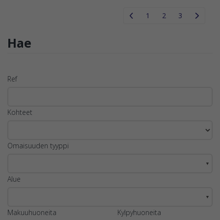
1
2
3
Hae
Ref
Kohteet
Omaisuuden tyyppi
▼
Alue
▼
Makuuhuoneita
Kylpyhuoneita