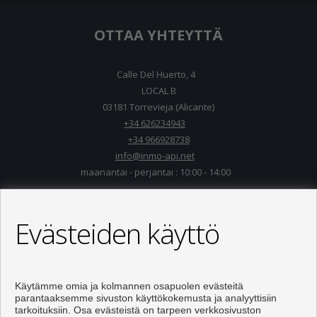
OTTAA YHTEYTTÄ
Calle Del Huerto, 4
LOCAL B
03181 Torrevieja (Alicante)
+34 626234943
+34 966928738
info@inmo-api.net
maanantai - perjantai : 10:00 - 14:00
Evästeiden käyttö
Käytämme omia ja kolmannen osapuolen evästeitä
parantaaksemme sivuston käyttökokemusta ja analyyttisiin
tarkoituksiin. Osa evästeistä on tarpeen verkkosivuston