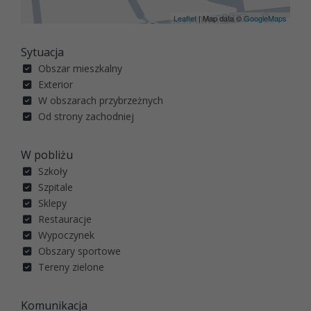
Leaflet
| Map data ©
GoogleMaps
Sytuacja
Obszar mieszkalny
Exterior
W obszarach przybrzeżnych
Od strony zachodniej
W pobliżu
Szkoły
Szpitale
Sklepy
Restauracje
Wypoczynek
Obszary sportowe
Tereny zielone
Komunikacja