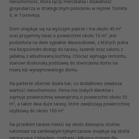
nieruchomość, która łączy mieszkania i działalność
gospodarczą w strategicznym położeniu w rejonie Torreta
II, w Torrevieja.
Dom znajduje się na wyższym piętrze i ma około 45 m²
oraz przyjemny taras o powierzchni około 15 m². Jest
podzielona na dwie sypialnie dwuosobowe, z których jedna
ma bezpośredni dostęp do tarasu, łazienki oraz salonu z
jadalnią z wbudowaną kuchnią. Chociaż wymaga remontu,
stanowi doskonałą podstawę do stworzenia domu na
miarę lub wynajmowanego domu.
Na parterze obecnie działa bar, co dodatkowo zwiększa
wartość nieruchomości. Firma ma stałych klientów i
zajmuje powierzchnię wewnętrzną o powierzchni około 55
m², a także dwa duże tarasy, które zwiększają powierzchnię
użytkową do około 100 m².
Na przednim tarasie mieści się około dziesięciu stołów,
natomiast na zamkniętym tylnym tarasie znajduje się strefa
rekreacyjna z bilardem, rzutkami i kilkoma stołami dla