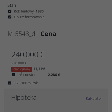
Stan
Rok budowy:
1980
Do zreformowania
M-5543_d1
Cena
240.000 €
270.000 €
11,11%
Zmniejszony
2
m
constr.:
2.286 €
I.B.I. 180 €/Rok
Hipoteka
Kalkulator