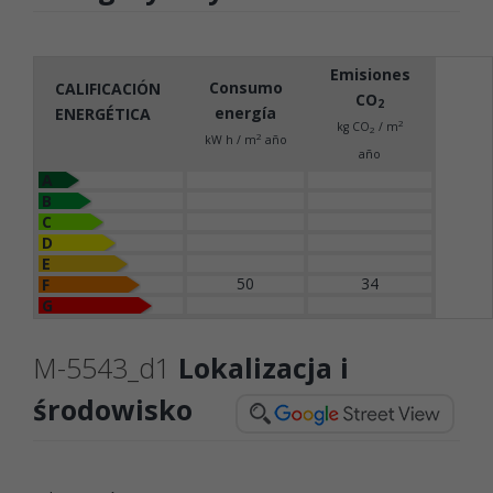
Emisiones
Consumo
CALIFICACIÓN
CO
2
energía
ENERGÉTICA
2
kg CO
/ m
2
2
kW h / m
año
año
A
B
C
D
E
50
34
F
G
M-5543_d1
Lokalizacja i
środowisko