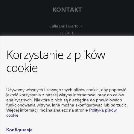
KONTAKT
Calle Del Huerto, 4
LOCAL B
03181 Torrevieja (Alicante)
+34 626234943
Korzystanie z plików
+34 966928738
info@inmo-api.net
cookie
Od Poniedziałku do Piątek : 10:00 - 14:00
Używamy własnych i zewnętrznych plików cookie, aby poprawić
jakość korzystania z naszej witryny internetowej oraz do celów
analitycznych. Niektóre z nich są niezbędne do prawidłowego
funkcjonowania witryny, inne można skonfigurować lub odrzucić.
Więcej informacji można znaleźć na stronie
Polityka plików
cookie
Konfiguracja